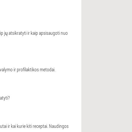
jų atsikratyti ir kaip apsisaugoti nuo
alymo ir profilaktikos metodai.
atyti?
tai ir kai kurie kiti receptai. Naudingos