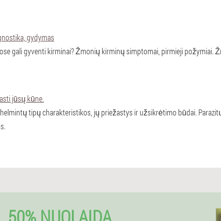
gnostika, gydymas
 gali gyventi kirminai? Žmonių kirminų simptomai, pirmieji požymiai. Žm
rasti jūsų kūne.
lmintų tipų charakteristikos, jų priežastys ir užsikrėtimo būdai. Parazit
s.
L 50% NUOLAIDA