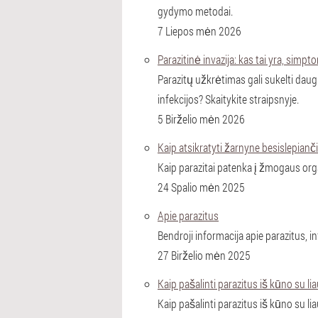
gydymo metodai.
7 Liepos mėn 2026
Parazitinė invazija: kas tai yra, simp
Parazitų užkrėtimas gali sukelti daug
infekcijos? Skaitykite straipsnyje.
5 Birželio mėn 2026
Kaip atsikratyti žarnyne besislepianč
Kaip parazitai patenka į žmogaus org
24 Spalio mėn 2025
Apie parazitus
Bendroji informacija apie parazitus, in
27 Birželio mėn 2025
Kaip pašalinti parazitus iš kūno su l
Kaip pašalinti parazitus iš kūno su li