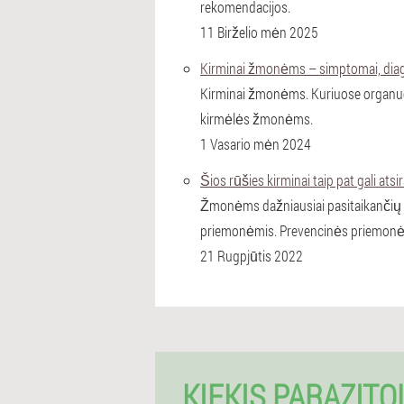
rekomendacijos.
11 Birželio mėn 2025
Kirminai žmonėms – simptomai, dia
Kirminai žmonėms. Kuriuose organuose
kirmėlės žmonėms.
1 Vasario mėn 2024
Šios rūšies kirminai taip pat gali atsi
Žmonėms dažniausiai pasitaikančių he
priemonėmis. Prevencinės priemonė
21 Rugpjūtis 2022
KIEKIS PARAZITO