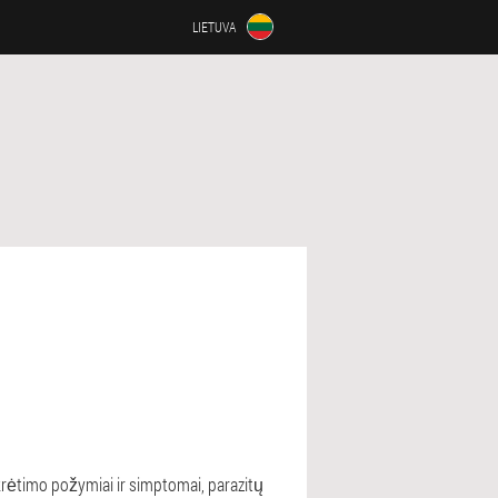
LIETUVA
krėtimo požymiai ir simptomai, parazitų