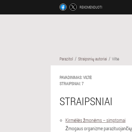
REKOMENDUOTI
Parazitol
Straipsnių autoriai
Viltė
PAVADINIMAS:
VILTĖ
STRAIPSNIAI:
7
STRAIPSNIAI
Kirmėlės žmonėms – simptomai
Žmogaus organizme parazituojančių ki