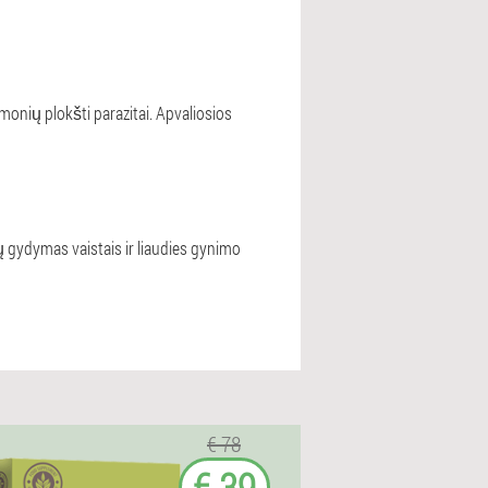
onių plokšti parazitai. Apvaliosios
ų gydymas vaistais ir liaudies gynimo
€ 78
€ 39