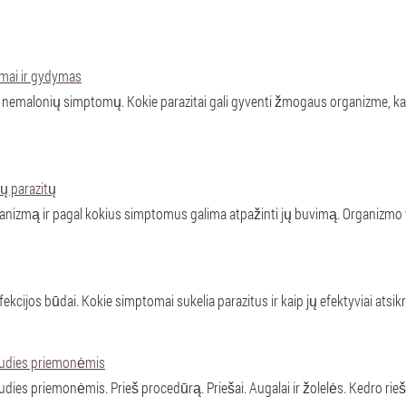
tomai ir gydymas
 nemalonių simptomų. Kokie parazitai gali gyventi žmogaus organizme, kaip 
ių parazitų
anizmą ir pagal kokius simptomus galima atpažinti jų buvimą. Organizmo v
fekcijos būdai. Kokie simptomai sukelia parazitus ir kaip jų efektyviai atsikr
iaudies priemonėmis
audies priemonėmis. Prieš procedūrą. Priešai. Augalai ir žolelės. Kedro riešu