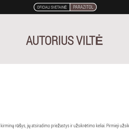
PARAZITOL
OFICIALI SVETAINĖ
AUTORIUS VILTĖ
rminų rūšys, jų atsiradimo priežastys ir užsikrėtimo keliai. Pirmieji užsi