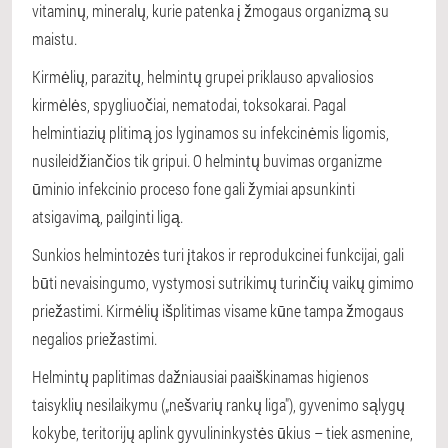
vitaminų, mineralų, kurie patenka į žmogaus organizmą su
maistu.
Kirmėlių, parazitų, helmintų grupei priklauso apvaliosios
kirmėlės, spygliuočiai, nematodai, toksokarai. Pagal
helmintiazių plitimą jos lyginamos su infekcinėmis ligomis,
nusileidžiančios tik gripui. O helmintų buvimas organizme
ūminio infekcinio proceso fone gali žymiai apsunkinti
atsigavimą, pailginti ligą.
Sunkios helmintozės turi įtakos ir reprodukcinei funkcijai, gali
būti nevaisingumo, vystymosi sutrikimų turinčių vaikų gimimo
priežastimi. Kirmėlių išplitimas visame kūne tampa žmogaus
negalios priežastimi.
Helmintų paplitimas dažniausiai paaiškinamas higienos
taisyklių nesilaikymu („nešvarių rankų liga"), gyvenimo sąlygų
kokybe, teritorijų aplink gyvulininkystės ūkius – tiek asmenine,