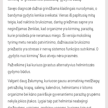
Savęs diagnozė dažnai grindžiama klaidingais nurodymais, o
bandymai gydytis kenkia sveikatai. Vienas iš paplitusių mitų
teigia, kad naktinis bruksizmas, dantų griežimas sapne yra
neginčijamas ženklas, kad organizme yra kirminų, parazitų,
kurie prisideda prie neramaus miego. Ši versija mokslinių
tyrimų metu nerado patvirtinimo, dažniausiai bruksizmo
priežastis yra stresas ir nervų sistemos funkcijos sutrikimai. O
„gydytis nuo kirminų" šiuo atveju nėra prasmės.
Pažvelkime į kai kuriuos įprastus alternatyvius helmintozės
gydymo būdus.
Valgant daug žalumynų, kuriuose gausu aromatinių medžiagų:
petražolių, krapų, salierų, kalendros, helmintams ir kitoms
organizme bei kūno paviršiuje gyvenantiems parazitų grupėms
nekyla jokios įtakos. Lygiai taip pat helmintai neabejingi
daržovėms, vaisiams, apelsinų uogoms, kurioms taip pat