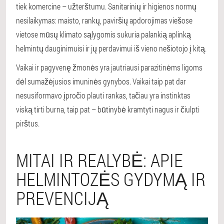
tiek komercine – užterštumu. Sanitarinių ir higienos normų
nesilaikymas: maisto, rankų, paviršių apdorojimas viešose
vietose mūsų klimato sąlygomis sukuria palankią aplinką
helmintų dauginimuisi ir jų perdavimui iš vieno nešiotojo į kitą.
Vaikai ir pagyvenę žmonės yra jautriausi parazitinėms ligoms
dėl sumažėjusios imuninės gynybos. Vaikai taip pat dar
nesusiformavo įpročio plauti rankas, tačiau yra instinktas
viską tirti burna, taip pat – būtinybė kramtyti nagus ir čiulpti
pirštus.
MITAI IR REALYBĖ: APIE
HELMINTOZĖS GYDYMĄ IR
PREVENCIJĄ