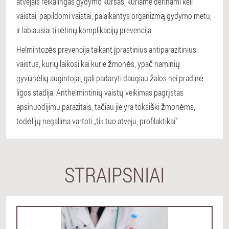
atvejais reikalingas gydymo kursas, kuriame derinami keli
vaistai, papildomi vaistai, palaikantys organizmą gydymo metu,
ir labiausiai tikėtinų komplikacijų prevencija.
Helmintozės prevencija taikant įprastinius antiparazitinius
vaistus, kurių laikosi kai kurie žmonės, ypač naminių
gyvūnėlių augintojai, gali padaryti daugiau žalos nei pradinė
ligos stadija. Anthelmintinių vaistų veikimas pagrįstas
apsinuodijimu parazitais, tačiau jie yra toksiški žmonėms,
todėl jų negalima vartoti „tik tuo atveju, profilaktikai".
STRAIPSNIAI