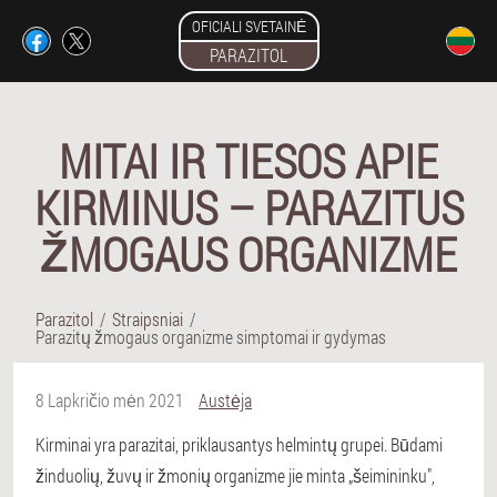
OFICIALI SVETAINĖ
PARAZITOL
MITAI IR TIESOS APIE
KIRMINUS – PARAZITUS
ŽMOGAUS ORGANIZME
Parazitol
Straipsniai
Parazitų žmogaus organizme simptomai ir gydymas
8 Lapkričio mėn 2021
Austėja
Kirminai yra parazitai, priklausantys helmintų grupei. Būdami
žinduolių, žuvų ir žmonių organizme jie minta „šeimininku",