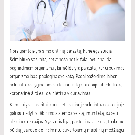
Nors gamtoje yra simbiontinių parazitų, kurie egzistuoja
šeimininko sąskaita, bet atneša ne tik žalą, bet ir naudą
pagrindiniam organizmui, kirmėlės yra parazitai, kurių buvimas
organizme labai pablogina sveikatą. Pagal pažeidimo laipsnį
helmintozės lyginamos su tokiomis ligomis kaip tuberkuliozė,
koronarinė širdies liga ir lėtinis viduriavimas.
Kirminai yra parazitai, kurie net pradinėje helmintozės stadijoje
gali sutrikdyti virškinimo sistemos veiklą, imunitetą, sukelti
alergines reakcijas. Vystantis ligai, pastebima anemija, trūkumo
būklių įvairovė dėl helmintų suvartojamų maistinių medžiagų,