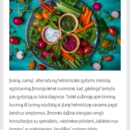
Įvairių „namų", alternatyvių helmintozės gydymo metodų
egzistavimą žmonija lėmė nuomonė, kad „gėdinga" lankytis
pas gydytoją su tokia diagnoze. Todėl sužinoję apie kirminų
buvimą iš tyrimų rezultatų ar įtarę helmintozę savaime pagal
bendrus simptomus, žmonės dažnai stengiasi vengti
konsultacijos su specialistu, vaistinėse pirkdami „tabletes nuo
kirminų" ar griebdamiesi „liaudiškų" gydymo būdų.