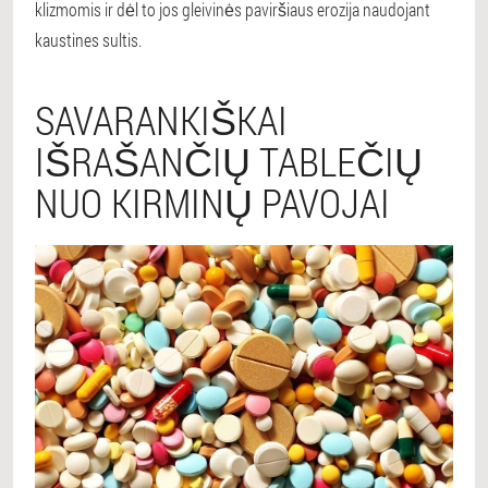
klizmomis ir dėl to jos gleivinės paviršiaus erozija naudojant
kaustines sultis.
SAVARANKIŠKAI
IŠRAŠANČIŲ TABLEČIŲ
NUO KIRMINŲ PAVOJAI