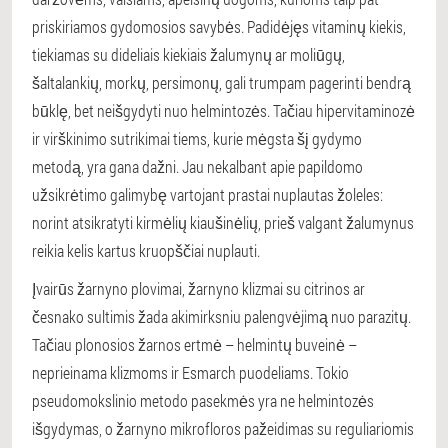
priskiriamos gydomosios savybės. Padidėjęs vitaminų kiekis,
tiekiamas su dideliais kiekiais žalumynų ar moliūgų,
šaltalankių, morkų, persimonų, gali trumpam pagerinti bendrą
būklę, bet neišgydyti nuo helmintozės. Tačiau hipervitaminozė
ir virškinimo sutrikimai tiems, kurie mėgsta šį gydymo
metodą, yra gana dažni. Jau nekalbant apie papildomo
užsikrėtimo galimybę vartojant prastai nuplautas žoleles:
norint atsikratyti kirmėlių kiaušinėlių, prieš valgant žalumynus
reikia kelis kartus kruopščiai nuplauti.
Įvairūs žarnyno plovimai, žarnyno klizmai su citrinos ar
česnako sultimis žada akimirksniu palengvėjimą nuo parazitų.
Tačiau plonosios žarnos ertmė – helmintų buveinė –
neprieinama klizmoms ir Esmarch puodeliams. Tokio
pseudomokslinio metodo pasekmės yra ne helmintozės
išgydymas, o žarnyno mikrofloros pažeidimas su reguliariomis