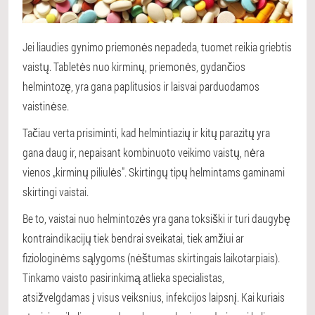
Jei liaudies gynimo priemonės nepadeda, tuomet reikia griebtis
vaistų. Tabletės nuo kirminų, priemonės, gydančios
helmintozę, yra gana paplitusios ir laisvai parduodamos
vaistinėse.
Tačiau verta prisiminti, kad helmintiazių ir kitų parazitų yra
gana daug ir, nepaisant kombinuoto veikimo vaistų, nėra
vienos „kirminų piliulės". Skirtingų tipų helmintams gaminami
skirtingi vaistai.
Be to, vaistai nuo helmintozės yra gana toksiški ir turi daugybę
kontraindikacijų tiek bendrai sveikatai, tiek amžiui ar
fiziologinėms sąlygoms (nėštumas skirtingais laikotarpiais).
Tinkamo vaisto pasirinkimą atlieka specialistas,
atsižvelgdamas į visus veiksnius, infekcijos laipsnį. Kai kuriais