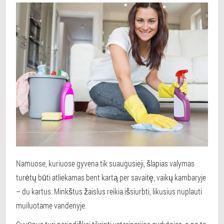
Namuose, kuriuose gyvena tik suaugusieji, šlapias valymas
turėtų būti atliekamas bent kartą per savaitę, vaikų kambaryje
– du kartus. Minkštus žaislus reikia išsiurbti, likusius nuplauti
muiluotame vandenyje.