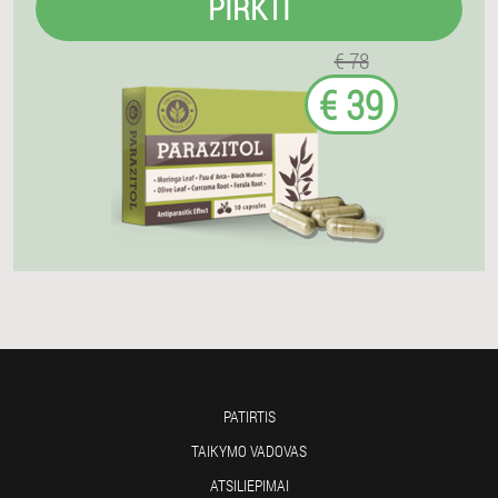
PIRKTI
€ 78
€ 39
PATIRTIS
TAIKYMO VADOVAS
ATSILIEPIMAI