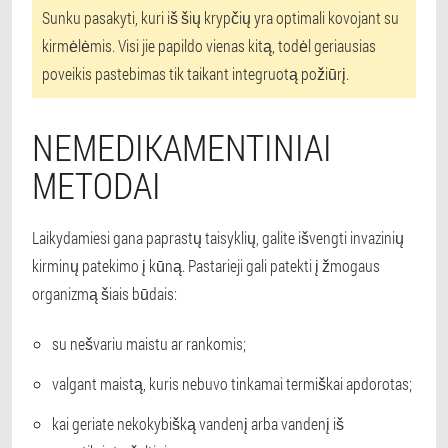
Sunku pasakyti, kuri iš šių krypčių yra optimali kovojant su
kirmėlėmis. Visi jie papildo vienas kitą, todėl geriausias
poveikis pastebimas tik taikant integruotą požiūrį.
NEMEDIKAMENTINIAI
METODAI
Laikydamiesi gana paprastų taisyklių, galite išvengti invazinių
kirminų patekimo į kūną. Pastarieji gali patekti į žmogaus
organizmą šiais būdais:
su nešvariu maistu ar rankomis;
valgant maistą, kuris nebuvo tinkamai termiškai apdorotas;
kai geriate nekokybišką vandenį arba vandenį iš