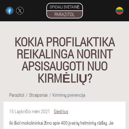
OFICIALI SVETAINĖ
PARAZITOL
KOKIA PROFILAKTIKA
REIKALINGA NORINT
APSISAUGOTI NUO
KIRMĖLIŲ?
Parazitol
Straipsniai
Kirminų prevencija
15 Lapkričio mėn 2021
Giedrius
Iki šiol mokslininkai žino apie 400 įvairių helmintų rūšių. Jie