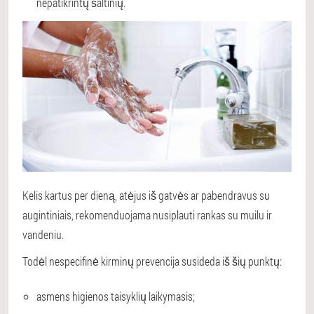
nepatikrintų šaltinių.
Kelis kartus per dieną, atėjus iš gatvės ar pabendravus su
augintiniais, rekomenduojama nusiplauti rankas su muilu ir
vandeniu.
Todėl nespecifinė kirminų prevencija susideda iš šių punktų:
asmens higienos taisyklių laikymasis;