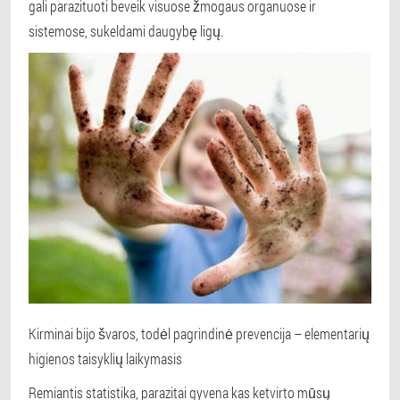
gali parazituoti beveik visuose žmogaus organuose ir
sistemose, sukeldami daugybę ligų.
Kirminai bijo švaros, todėl pagrindinė prevencija – elementarių
higienos taisyklių laikymasis
Remiantis statistika, parazitai gyvena kas ketvirto mūsų