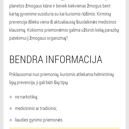
planetos žmogaus kūne ir beveik kiekvienas žmogus bent
kartą gyvenime susiduria su kai kuriomis rūšimis. Kirminų
prevencija išlieka viena iš aktualiausių šiuolaikinės medicinos
klausimų. Kokiomis priemonėmis galima užkirsti kelią parazitų
patekimui į žmogaus organizmą?
BENDRA INFORMACIJA
Priklausomai nuo priemonių, kuriomis atliekama helmintinių
ligų prevencija, ji gali būti šių tipų:
ne narkotikų;
medicininis ar tradicinis;
liaudies gynimo priemonės.