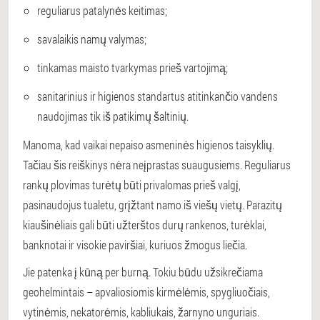
reguliarus patalynės keitimas;
savalaikis namų valymas;
tinkamas maisto tvarkymas prieš vartojimą;
sanitarinius ir higienos standartus atitinkančio vandens
naudojimas tik iš patikimų šaltinių.
Manoma, kad vaikai nepaiso asmeninės higienos taisyklių.
Tačiau šis reiškinys nėra neįprastas suaugusiems. Reguliarus
rankų plovimas turėtų būti privalomas prieš valgį,
pasinaudojus tualetu, grįžtant namo iš viešų vietų. Parazitų
kiaušinėliais gali būti užterštos durų rankenos, turėklai,
banknotai ir visokie paviršiai, kuriuos žmogus liečia.
Jie patenka į kūną per burną. Tokiu būdu užsikrečiama
geohelmintais – apvaliosiomis kirmėlėmis, spygliuočiais,
vytinėmis, nekatorėmis, kabliukais, žarnyno unguriais.