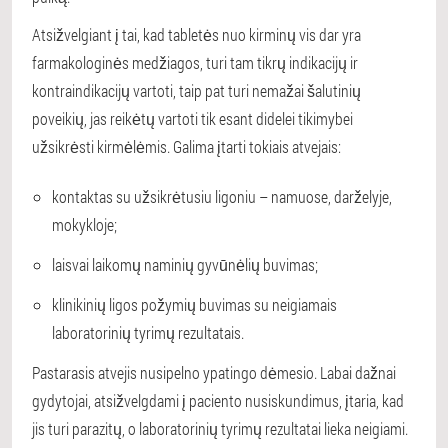
Atsižvelgiant į tai, kad tabletės nuo kirminų vis dar yra
farmakologinės medžiagos, turi tam tikrų indikacijų ir
kontraindikacijų vartoti, taip pat turi nemažai šalutinių
poveikių, jas reikėtų vartoti tik esant didelei tikimybei
užsikrėsti kirmėlėmis. Galima įtarti tokiais atvejais:
kontaktas su užsikrėtusiu ligoniu – namuose, darželyje,
mokykloje;
laisvai laikomų naminių gyvūnėlių buvimas;
klinikinių ligos požymių buvimas su neigiamais
laboratorinių tyrimų rezultatais.
Pastarasis atvejis nusipelno ypatingo dėmesio. Labai dažnai
gydytojai, atsižvelgdami į paciento nusiskundimus, įtaria, kad
jis turi parazitų, o laboratorinių tyrimų rezultatai lieka neigiami.