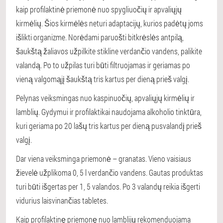
kaip profilaktinė priemonė nuo spygliuočių ir apvaliųjų
kirmėlių. Šios kirmėlės neturi adaptacijų, kurios padėtų joms
išlikti organizme. Norėdami paruošti bitkrėslės antpilą,
šaukštą žaliavos užpilkite stikline verdančio vandens, palikite
valandą. Po to užpilas turi būti filtruojamas ir geriamas po
vieną valgomąjį šaukštą tris kartus per dieną prieš valgį.
Pelynas veiksmingas nuo kaspinuočių, apvaliųjų kirmėlių ir
lamblių. Gydymui ir profilaktikai naudojama alkoholio tinktūra,
kuri geriama po 20 lašų tris kartus per dieną pusvalandį prieš
valgį.
Dar viena veiksminga priemonė – granatas. Vieno vaisiaus
žievelė užplikoma 0, 5 l verdančio vandens. Gautas produktas
turi būti išgertas per 1, 5 valandos. Po 3 valandų reikia išgerti
vidurius laisvinančias tabletes.
Kaip profilaktinę priemonę nuo lamblijų rekomenduojama