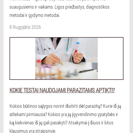
suaugusiems ir vaikams. Ligos priežastys, diagnostikos
metodai ir gydymo metodai.
8 Rugpjūtis 2026
KOKIE TESTAI NAUDOJAMI PARAZITAMS APTIKTI?
Kokios būtinos sąlygos norint išsitirti dėl parazitų? Kurie iš jų
atliekami pirmiausia? Kokios yra jų įgyvendinimo ypatybės ir
ką kiekvienas iš jų gali pasakyti? Atsakymai į šiuos ir kitus
klausimus yra straipsnyje.