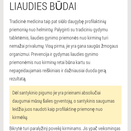
LIAUDIES BŪDAI
Tradicinė medicina taip pat siūlo daugybę profilaktinių
priemonių nuo helmintų. Palyginti su tradiciniu gydymu
tabletėmis, liaudies gynimo priemonės nuo kirminų turi
nemažai privalumų. Visų pirma, jie yra gana saugūs žmogaus
organizmui. Prevencija ir gydymas liaudies gynimo
priemonėmis nuo kirminų retai būna kartu su
nepageidaujamais reiškiniais ir dažniausiai duoda gerą
rezultatą.
Dėl santykinio pigumo jie yra prieinami absoliučiai
daugumai mūsų šalies gyventojų, o santykinis saugumas
leidžia juos naudoti kaip profilaktinę priemonę nuo
kirmėlių.
Bikrytė turi paralyžinį poveikį kirminams. Jis ypač veiksmingas