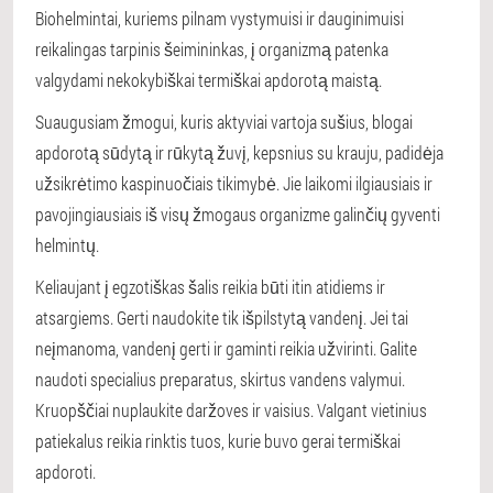
Biohelmintai, kuriems pilnam vystymuisi ir dauginimuisi
reikalingas tarpinis šeimininkas, į organizmą patenka
valgydami nekokybiškai termiškai apdorotą maistą.
Suaugusiam žmogui, kuris aktyviai vartoja sušius, blogai
apdorotą sūdytą ir rūkytą žuvį, kepsnius su krauju, padidėja
užsikrėtimo kaspinuočiais tikimybė. Jie laikomi ilgiausiais ir
pavojingiausiais iš visų žmogaus organizme galinčių gyventi
helmintų.
Keliaujant į egzotiškas šalis reikia būti itin atidiems ir
atsargiems. Gerti naudokite tik išpilstytą vandenį. Jei tai
neįmanoma, vandenį gerti ir gaminti reikia užvirinti. Galite
naudoti specialius preparatus, skirtus vandens valymui.
Kruopščiai nuplaukite daržoves ir vaisius. Valgant vietinius
patiekalus reikia rinktis tuos, kurie buvo gerai termiškai
apdoroti.