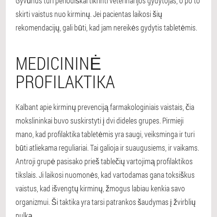
Gyvūnus turi periodiškai tikrinti veterinarijos gydytojas, o po to
skirti vaistus nuo kirminų. Jei pacientas laikosi šių
rekomendacijų, gali būti, kad jam nereikės gydytis tabletėmis.
MEDICININĖ
PROFILAKTIKA
Kalbant apie kirminų prevenciją farmakologiniais vaistais, čia
mokslininkai buvo suskirstyti į dvi dideles grupes. Pirmieji
mano, kad profilaktika tabletėmis yra saugi, veiksminga ir turi
būti atliekama reguliariai. Tai galioja ir suaugusiems, ir vaikams.
Antroji grupė pasisako prieš tablečių vartojimą profilaktikos
tikslais. Ji laikosi nuomonės, kad vartodamas gana toksiškus
vaistus, kad išvengtų kirminų, žmogus labiau kenkia savo
organizmui. Ši taktika yra tarsi patrankos šaudymas į žvirblių
pulką.