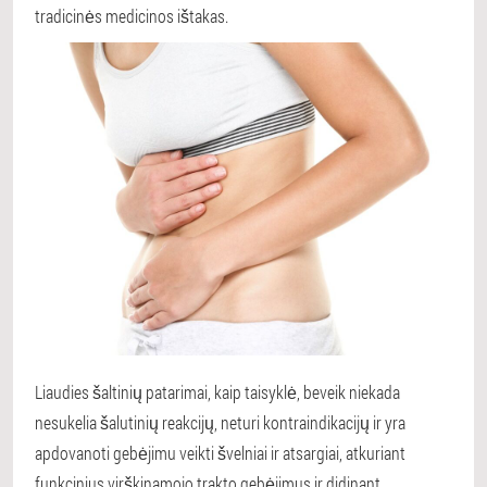
tradicinės medicinos ištakas.
Liaudies šaltinių patarimai, kaip taisyklė, beveik niekada
nesukelia šalutinių reakcijų, neturi kontraindikacijų ir yra
apdovanoti gebėjimu veikti švelniai ir atsargiai, atkuriant
funkcinius virškinamojo trakto gebėjimus ir didinant