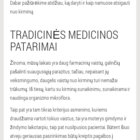
Dabar pažiūrėkime atidžiau, ką daryti ir kaip namuose atsigauti
nuo kirminų.
TRADICINĖS MEDICINOS
PATARIMAI
Žinoma, mūsų laikais yra daug farmacinių vaistų, galinčių
pašalinti suaugusiųjų parazitus, tačiau, nepaisant jų
veiksmingumo, daugelis vaistų nuo kirminų turi nemažai
trūkumų. Iš tiesų, kartu su kirminų sunaikinimu, sunaikinama ir
naudinga organizmo mikroflora.
Taip pat yra tam tikras kriterijus asmenims, kuriems
draudžiama vartoti tokius vaistus, tai yra moterys gimdymo ir
žindymo laikotarpiu, taip pat nusilpusios pacientai. Būtent šiuo
atveju geriausias pasirinkimas būtų kreiptis pagalbos į