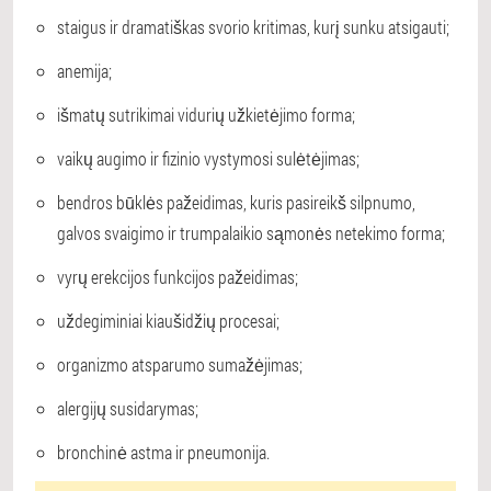
staigus ir dramatiškas svorio kritimas, kurį sunku atsigauti;
anemija;
išmatų sutrikimai vidurių užkietėjimo forma;
vaikų augimo ir fizinio vystymosi sulėtėjimas;
bendros būklės pažeidimas, kuris pasireikš silpnumo,
galvos svaigimo ir trumpalaikio sąmonės netekimo forma;
vyrų erekcijos funkcijos pažeidimas;
uždegiminiai kiaušidžių procesai;
organizmo atsparumo sumažėjimas;
alergijų susidarymas;
bronchinė astma ir pneumonija.