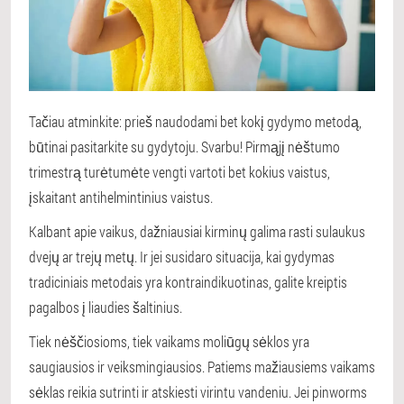
Tačiau atminkite: prieš naudodami bet kokį gydymo metodą,
būtinai pasitarkite su gydytoju. Svarbu! Pirmąjį nėštumo
trimestrą turėtumėte vengti vartoti bet kokius vaistus,
įskaitant antihelmintinius vaistus.
Kalbant apie vaikus, dažniausiai kirminų galima rasti sulaukus
dvejų ar trejų metų. Ir jei susidaro situacija, kai gydymas
tradiciniais metodais yra kontraindikuotinas, galite kreiptis
pagalbos į liaudies šaltinius.
Tiek nėščiosioms, tiek vaikams moliūgų sėklos yra
saugiausios ir veiksmingiausios. Patiems mažiausiems vaikams
sėklas reikia sutrinti ir atskiesti virintu vandeniu. Jei pinworms