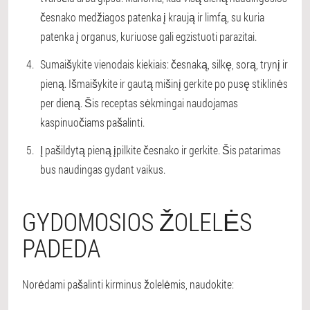
česnako medžiagos patenka į kraują ir limfą, su kuria
patenka į organus, kuriuose gali egzistuoti parazitai.
Sumaišykite vienodais kiekiais: česnaką, silkę, sorą, trynį ir
pieną. Išmaišykite ir gautą mišinį gerkite po pusę stiklinės
per dieną. Šis receptas sėkmingai naudojamas
kaspinuočiams pašalinti.
Į pašildytą pieną įpilkite česnako ir gerkite. Šis patarimas
bus naudingas gydant vaikus.
GYDOMOSIOS ŽOLELĖS
PADEDA
Norėdami pašalinti kirminus žolelėmis, naudokite: