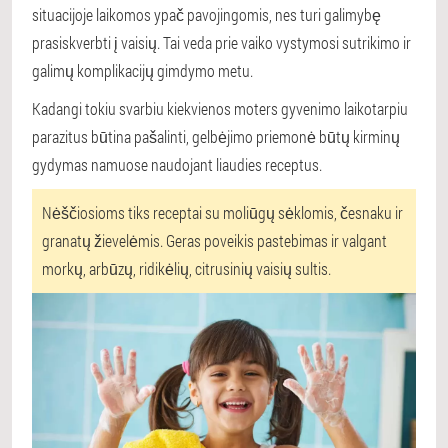
situacijoje laikomos ypač pavojingomis, nes turi galimybę
prasiskverbti į vaisių. Tai veda prie vaiko vystymosi sutrikimo ir
galimų komplikacijų gimdymo metu.
Kadangi tokiu svarbiu kiekvienos moters gyvenimo laikotarpiu
parazitus būtina pašalinti, gelbėjimo priemonė būtų kirminų
gydymas namuose naudojant liaudies receptus.
Nėščiosioms tiks receptai su moliūgų sėklomis, česnaku ir
granatų žievelėmis. Geras poveikis pastebimas ir valgant
morkų, arbūzų, ridikėlių, citrusinių vaisių sultis.