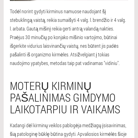
Todėl norint gydyti kirminus namuose naudojant šį
stebuklingą vaistą, reikia sumaišyti 4 valg. l. brendžio ir 4 valg.
l. arbata. Gautą mišinį reikia gerti antrą valandą nakties.
Praėjus 30 minučių po konjako mišinio vartojimo, būtinai
išgerkite vidurius laisvinančių vaistų, nes būtent jis padės
pašalinti iš organizmo kirmėles. Atsižvelgiant į tokias
naudojimo ypatybes, metodas taip pat vadinamas "vidiniu".
MOTERŲ KIRMINŲ
PAŠALINIMAS GIMDYMO
LAIKOTARPIU IR VAIKAMS
Kadangi dėl kirminų veiklos pablogėja medžiagų įsisavinimas,
šią patologinę būklę būtina gydyti. Apvaliosios kirmėlės šioje