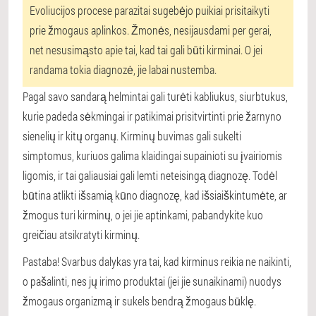
Evoliucijos procese parazitai sugebėjo puikiai prisitaikyti
prie žmogaus aplinkos. Žmonės, nesijausdami per gerai,
net nesusimąsto apie tai, kad tai gali būti kirminai. O jei
randama tokia diagnozė, jie labai nustemba.
Pagal savo sandarą helmintai gali turėti kabliukus, siurbtukus,
kurie padeda sėkmingai ir patikimai prisitvirtinti prie žarnyno
sienelių ir kitų organų. Kirminų buvimas gali sukelti
simptomus, kuriuos galima klaidingai supainioti su įvairiomis
ligomis, ir tai galiausiai gali lemti neteisingą diagnozę. Todėl
būtina atlikti išsamią kūno diagnozę, kad išsiaiškintumėte, ar
žmogus turi kirminų, o jei jie aptinkami, pabandykite kuo
greičiau atsikratyti kirminų.
Pastaba! Svarbus dalykas yra tai, kad kirminus reikia ne naikinti,
o pašalinti, nes jų irimo produktai (jei jie sunaikinami) nuodys
žmogaus organizmą ir sukels bendrą žmogaus būklę.