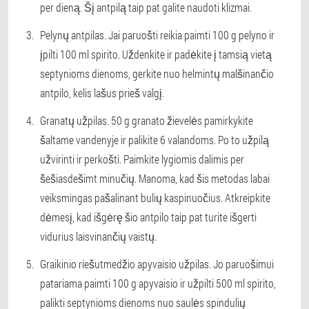
per dieną. Šį antpilą taip pat galite naudoti klizmai.
Pelynų antpilas. Jai paruošti reikia paimti 100 g pelyno ir
įpilti 100 ml spirito. Uždenkite ir padėkite į tamsią vietą
septynioms dienoms, gerkite nuo helmintų malšinančio
antpilo, kelis lašus prieš valgį.
Granatų užpilas. 50 g granato žievelės pamirkykite
šaltame vandenyje ir palikite 6 valandoms. Po to užpilą
užvirinti ir perkošti. Paimkite lygiomis dalimis per
šešiasdešimt minučių. Manoma, kad šis metodas labai
veiksmingas pašalinant bulių kaspinuočius. Atkreipkite
dėmesį, kad išgėrę šio antpilo taip pat turite išgerti
vidurius laisvinančių vaistų.
Graikinio riešutmedžio apyvaisio užpilas. Jo paruošimui
patariama paimti 100 g apyvaisio ir užpilti 500 ml spirito,
palikti septynioms dienoms nuo saulės spindulių