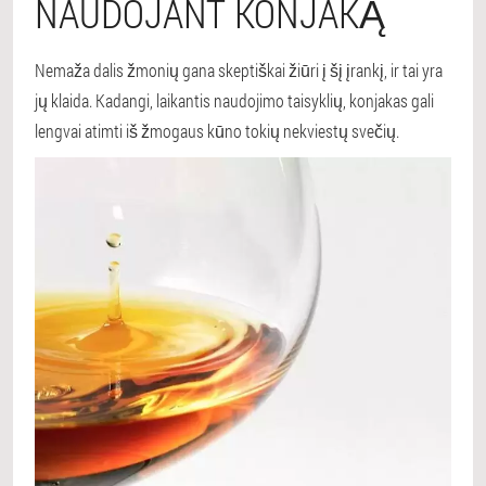
NAUDOJANT KONJAKĄ
Nemaža dalis žmonių gana skeptiškai žiūri į šį įrankį, ir tai yra
jų klaida. Kadangi, laikantis naudojimo taisyklių, konjakas gali
lengvai atimti iš žmogaus kūno tokių nekviestų svečių.