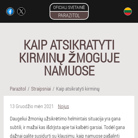
OFICIALI SVETAINĖ
PARAZITOL
KAIP ATSIKRATYTI
KIRMINŲ ŽMOGUJE
NAMUOSE
Parazitol
Straipsniai
Kaip atsikratyti kirminų
13 Gruodžio mėn 2021
Nojus
Daugeliui žmonių užsikrėtimo helmintais situacija yra gana
subtili, ir mažai kas išdrįsta apie tai kalbėti garsiai. Todėl gana
dažnai galite susidurti su klausimu, kaip namuose pašalinti