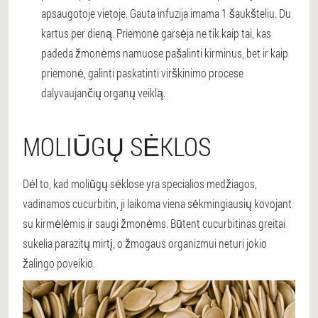
apsaugotoje vietoje. Gauta infuzija imama 1 šaukšteliu. Du
kartus per dieną. Priemonė garsėja ne tik kaip tai, kas
padeda žmonėms namuose pašalinti kirminus, bet ir kaip
priemonė, galinti paskatinti virškinimo procese
dalyvaujančių organų veiklą.
MOLIŪGŲ SĖKLOS
Dėl to, kad moliūgų sėklose yra specialios medžiagos,
vadinamos cucurbitin, ji laikoma viena sėkmingiausių kovojant
su kirmėlėmis ir saugi žmonėms. Būtent cucurbitinas greitai
sukelia parazitų mirtį, o žmogaus organizmui neturi jokio
žalingo poveikio.