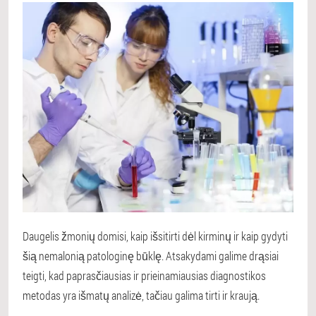
Daugelis žmonių domisi, kaip išsitirti dėl kirminų ir kaip gydyti
šią nemalonią patologinę būklę. Atsakydami galime drąsiai
teigti, kad paprasčiausias ir prieinamiausias diagnostikos
metodas yra išmatų analizė, tačiau galima tirti ir kraują.