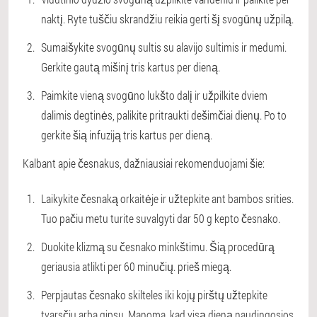
naktį. Ryte tuščiu skrandžiu reikia gerti šį svogūnų užpilą.
Sumaišykite svogūnų sultis su alavijo sultimis ir medumi.
Gerkite gautą mišinį tris kartus per dieną.
Paimkite vieną svogūno lukšto dalį ir užpilkite dviem
dalimis degtinės, palikite pritraukti dešimčiai dienų. Po to
gerkite šią infuziją tris kartus per dieną.
Kalbant apie česnakus, dažniausiai rekomenduojami šie:
Laikykite česnaką orkaitėje ir užtepkite ant bambos srities.
Tuo pačiu metu turite suvalgyti dar 50 g kepto česnako.
Duokite klizmą su česnako minkštimu. Šią procedūrą
geriausia atlikti per 60 minučių. prieš miegą.
Perpjautas česnako skilteles iki kojų pirštų užtepkite
tvarsčiu arba gipsu. Manoma, kad visą dieną naudingosios