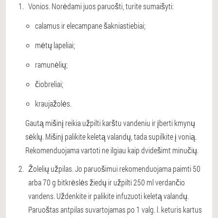
Vonios. Norėdami juos paruošti, turite sumaišyti:
calamus ir elecampane šakniastiebiai;
mėtų lapeliai;
ramunėlių;
čiobreliai;
kraujažolės.
Gautą mišinį reikia užpilti karštu vandeniu ir įberti kmynų
sėklų. Mišinį palikite keletą valandų, tada supilkite į vonią.
Rekomenduojama vartoti ne ilgiau kaip dvidešimt minučių.
Žolelių užpilas. Jo paruošimui rekomenduojama paimti 50
arba 70 g bitkrėslės žiedų ir užpilti 250 ml verdančio
vandens. Uždenkite ir palikite infuzuoti keletą valandų.
Paruoštas antpilas suvartojamas po 1 valg. l. keturis kartus