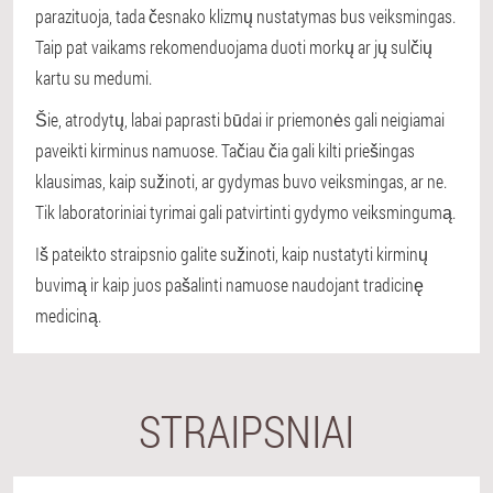
parazituoja, tada česnako klizmų nustatymas bus veiksmingas.
Taip pat vaikams rekomenduojama duoti morkų ar jų sulčių
kartu su medumi.
Šie, atrodytų, labai paprasti būdai ir priemonės gali neigiamai
paveikti kirminus namuose. Tačiau čia gali kilti priešingas
klausimas, kaip sužinoti, ar gydymas buvo veiksmingas, ar ne.
Tik laboratoriniai tyrimai gali patvirtinti gydymo veiksmingumą.
Iš pateikto straipsnio galite sužinoti, kaip nustatyti kirminų
buvimą ir kaip juos pašalinti namuose naudojant tradicinę
mediciną.
STRAIPSNIAI