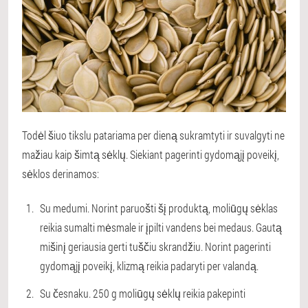
Todėl šiuo tikslu patariama per dieną sukramtyti ir suvalgyti ne
mažiau kaip šimtą sėklų. Siekiant pagerinti gydomąjį poveikį,
sėklos derinamos:
Su medumi. Norint paruošti šį produktą, moliūgų sėklas
reikia sumalti mėsmale ir įpilti vandens bei medaus. Gautą
mišinį geriausia gerti tuščiu skrandžiu. Norint pagerinti
gydomąjį poveikį, klizmą reikia padaryti per valandą.
Su česnaku. 250 g moliūgų sėklų reikia pakepinti