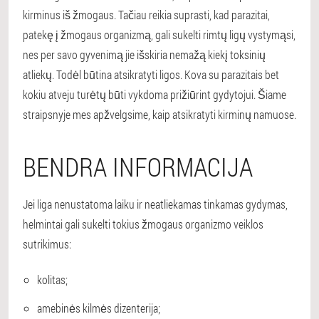
kirminus iš žmogaus. Tačiau reikia suprasti, kad parazitai,
patekę į žmogaus organizmą, gali sukelti rimtų ligų vystymąsi,
nes per savo gyvenimą jie išskiria nemažą kiekį toksinių
atliekų. Todėl būtina atsikratyti ligos. Kova su parazitais bet
kokiu atveju turėtų būti vykdoma prižiūrint gydytojui. Šiame
straipsnyje mes apžvelgsime, kaip atsikratyti kirminų namuose.
BENDRA INFORMACIJA
Jei liga nenustatoma laiku ir neatliekamas tinkamas gydymas,
helmintai gali sukelti tokius žmogaus organizmo veiklos
sutrikimus:
kolitas;
amebinės kilmės dizenterija;