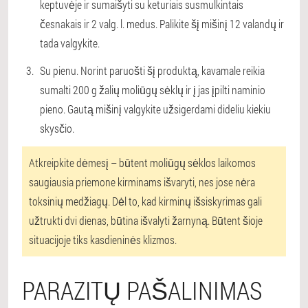
keptuvėje ir sumaišyti su keturiais susmulkintais
česnakais ir 2 valg. l. medus. Palikite šį mišinį 12 valandų ir
tada valgykite.
Su pienu. Norint paruošti šį produktą, kavamale reikia
sumalti 200 g žalių moliūgų sėklų ir į jas įpilti naminio
pieno. Gautą mišinį valgykite užsigerdami dideliu kiekiu
skysčio.
Atkreipkite dėmesį – būtent moliūgų sėklos laikomos
saugiausia priemone kirminams išvaryti, nes jose nėra
toksinių medžiagų. Dėl to, kad kirminų išsiskyrimas gali
užtrukti dvi dienas, būtina išvalyti žarnyną. Būtent šioje
situacijoje tiks kasdieninės klizmos.
PARAZITŲ PAŠALINIMAS