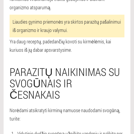
organizmo atsparumą.
Liaudies gynimo priemonės yra skirtos parazitų pašalinimui
iš organizmo ir kraujo valymui.
Yra daug receptų, padedančių kovoti su kirmėlėmis, kai
kuriuos iš jų dabar apsvarstysime.
PARAZITŲ NAIKINIMAS SU
SVOGŪNAIS IR
ČESNAKAIS
Norėdami atsikratyti kirminų namuose naudodami svogūną,
turite:
Vidutinio dydžio svogūną užpilkite vandeniu ir palikite per