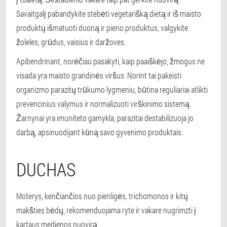
Savaitgalį pabandykite stebėti vegetarišką dietą ir iš maisto
produktų išmatuoti duoną ir pieno produktus, valgykite
žoleles, grūdus, vaisius ir daržoves.
Apibendrinant, norėčiau pasakyti, kaip paaiškėjo, žmogus ne
visada yra maisto grandinės viršus. Norint tai pakeisti
organizmo parazitų trūkumo lygmeniu, būtina reguliariai atlikti
prevencinius valymus ir normalizuoti virškinimo sistemą.
Žarnynai yra imuniteto gamykla, parazitai destabilizuoja jo
darbą, apsinuodijant kūną savo gyvenimo produktais.
DUCHAS
Moterys, kenčiančios nuo pienligės, trichomonos ir kitų
makšties bėdų, rekomenduojama ryte ir vakare nugrimzti į
kartaus medienos nuovirą.