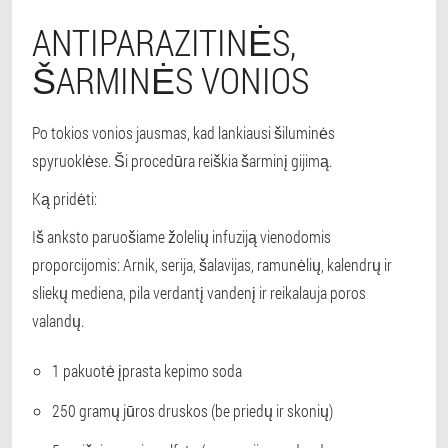
ANTIPARAZITINĖS,
ŠARMINĖS VONIOS
Po tokios vonios jausmas, kad lankiausi šiluminės
spyruoklėse. Ši procedūra reiškia šarminį gijimą.
Ką pridėti:
Iš anksto paruošiame žolelių infuziją vienodomis
proporcijomis: Arnik, serija, šalavijas, ramunėlių, kalendrų ir
sliekų mediena, pila verdantį vandenį ir reikalauja poros
valandų.
1 pakuotė įprasta kepimo soda
250 gramų jūros druskos (be priedų ir skonių)