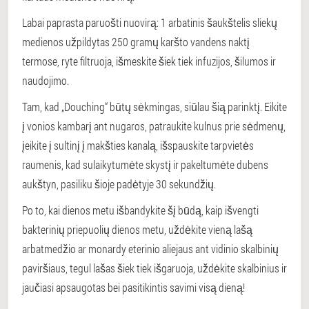
Labai paprasta paruošti nuovirą: 1 arbatinis šaukštelis sliekų
medienos užpildytas 250 gramų karšto vandens naktį
termose, ryte filtruoja, išmeskite šiek tiek infuzijos, šilumos ir
naudojimo.
Tam, kad „Douching“ būtų sėkmingas, siūlau šią parinktį. Eikite
į vonios kambarį ant nugaros, patraukite kulnus prie sėdmenų,
įeikite į sultinį į makšties kanalą, išspauskite tarpvietės
raumenis, kad sulaikytumėte skystį ir pakeltumėte dubens
aukštyn, pasiliku šioje padėtyje 30 sekundžių.
Po to, kai dienos metu išbandykite šį būdą, kaip išvengti
bakterinių priepuolių dienos metu, uždėkite vieną lašą
arbatmedžio ar monardy eterinio aliejaus ant vidinio skalbinių
paviršiaus, tegul lašas šiek tiek išgaruoja, uždėkite skalbinius ir
jaučiasi apsaugotas bei pasitikintis savimi visą dieną!