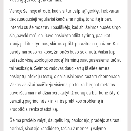
Vienoje šeimoje atrodė, kad visi turi „silpną“ gerklę. Tiek vaikai,
tiek suaugusieji reguliariai kenčia faringitą, tonzilitą ir pan.
Interviu su šeimos tėvu paaiškėjo, kad abi šeimos pusės sirgo
šia „paveldima“ liga. Buvo pasiūlyta atlikti tyrimą, paaukoti
kraują ir kitus tyrimus, skirtus aptikti parazitus organizme. Kai
bandymai buvo rankose, žmonės buvo šokiruoti. Vaikai taip
pat rado visą „zoologijos sodą“ kirminų suaugusiesiems, tačiau
tai nesibaigė. Šeimos vadovas daug kartų iš eilės ėmėsi
paslėptų infekcijų testų, o galiausiai buvo rasta trichomonada.
Viskas visiškai paaiškėjo visiems, po to, kai bėgant metams
buvo išsamiai ir atidžiai perskaityti žmonių darbai, kurie ištyrė
parazitų pagrindinės klinikinės praktikos problemą ir
kruopščiai renka statistiką.
Šeima pradėjo valyti, daugelis ligų pablogėjo, pradėjo atsirasti
bėrimai, siautėjo kandidozė, tačiau 2 mėnesių valymo