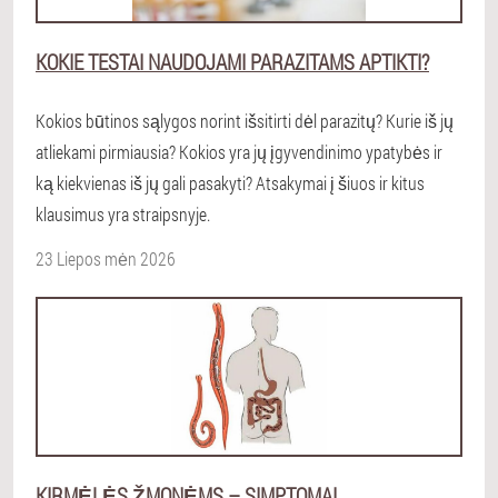
KOKIE TESTAI NAUDOJAMI PARAZITAMS APTIKTI?
Kokios būtinos sąlygos norint išsitirti dėl parazitų? Kurie iš jų
atliekami pirmiausia? Kokios yra jų įgyvendinimo ypatybės ir
ką kiekvienas iš jų gali pasakyti? Atsakymai į šiuos ir kitus
klausimus yra straipsnyje.
23 Liepos mėn 2026
KIRMĖLĖS ŽMONĖMS – SIMPTOMAI