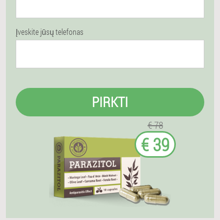
Įveskite jūsų telefonas
PIRKTI
€ 78
€ 39