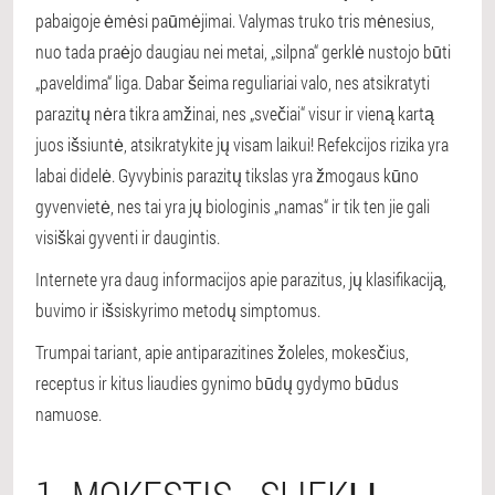
pabaigoje ėmėsi paūmėjimai. Valymas truko tris mėnesius,
nuo tada praėjo daugiau nei metai, „silpna“ gerklė nustojo būti
„paveldima“ liga. Dabar šeima reguliariai valo, nes atsikratyti
parazitų nėra tikra amžinai, nes „svečiai“ visur ir vieną kartą
juos išsiuntė, atsikratykite jų visam laikui! Refekcijos rizika yra
labai didelė. Gyvybinis parazitų tikslas yra žmogaus kūno
gyvenvietė, nes tai yra jų biologinis „namas“ ir tik ten jie gali
visiškai gyventi ir daugintis.
Internete yra daug informacijos apie parazitus, jų klasifikaciją,
buvimo ir išsiskyrimo metodų simptomus.
Trumpai tariant, apie antiparazitines žoleles, mokesčius,
receptus ir kitus liaudies gynimo būdų gydymo būdus
namuose.
1. MOKESTIS - SLIEKŲ