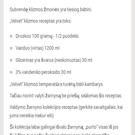
Subrendę klizmos žmonės yra tiesiog būtini.
„Velvet“ klizmos receptas yra toks:
Druskos 100 gramų - 1/2 puodelio
Vanduo (virtas) 1200 ml
Glicerinas yra švarus (neskonuotas) 30 ml
3% vandenilio peroksido 30 ml
„Velvet“ klizmos temperatūra turėtų būti kambarys.
Tačiau norint valyti žarnyną be priešų, siūlomas šis receptas.
Valdymo žarnyno kolekcijos receptas (gerkite savaitgaliais, kai
jums nereikia niekur eiti)
Ši kolekcija labai galingai išvalo žarnyną, „purto“ visas iš jos