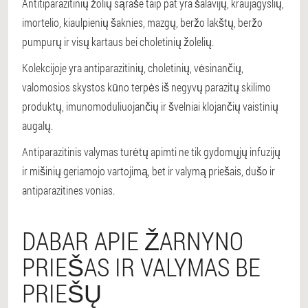
Antitiparazitinių žolių sąraše taip pat yra šalavijų, kraujagyslių,
imortelio, kiaulpienių šaknies, mazgų, beržo lakštų, beržo
pumpurų ir visų kartaus bei choletinių žolelių.
Kolekcijoje yra antiparazitinių, choletinių, vėsinančių,
valomosios skystos kūno terpės iš negyvų parazitų skilimo
produktų, imunomoduliuojančių ir švelniai klojančių vaistinių
augalų.
Antiparazitinis valymas turėtų apimti ne tik gydomųjų infuzijų
ir mišinių geriamojo vartojimą, bet ir valymą priešais, dušo ir
antiparazitines vonias.
DABAR APIE ŽARNYNO
PRIEŠAS IR VALYMAS BE
PRIEŠŲ