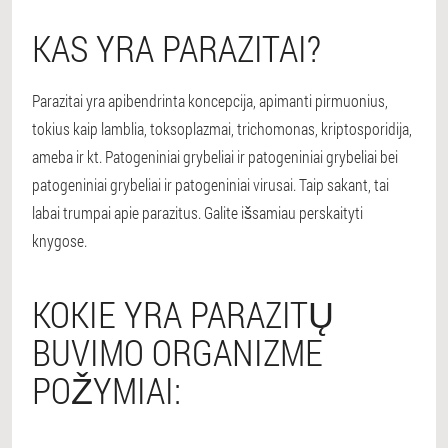
KAS YRA PARAZITAI?
Parazitai yra apibendrinta koncepcija, apimanti pirmuonius,
tokius kaip lamblia, toksoplazmai, trichomonas, kriptosporidija,
ameba ir kt. Patogeniniai grybeliai ir patogeniniai grybeliai bei
patogeniniai grybeliai ir patogeniniai virusai. Taip sakant, tai
labai trumpai apie parazitus. Galite išsamiau perskaityti
knygose.
KOKIE YRA PARAZITŲ
BUVIMO ORGANIZME
POŽYMIAI: