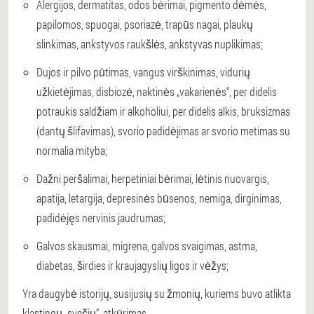
Alergijos, dermatitas, odos bėrimai, pigmento dėmės,
papilomos, spuogai, psoriazė, trapūs nagai, plaukų
slinkimas, ankstyvos raukšlės, ankstyvas nuplikimas;
Dujos ir pilvo pūtimas, vangus virškinimas, vidurių
užkietėjimas, disbiozė, naktinės „vakarienės“, per didelis
potraukis saldžiam ir alkoholiui, per didelis alkis, bruksizmas
(dantų šlifavimas), svorio padidėjimas ar svorio metimas su
normalia mityba;
Dažni peršalimai, herpetiniai bėrimai, lėtinis nuovargis,
apatija, letargija, depresinės būsenos, nemiga, dirginimas,
padidėjęs nervinis jaudrumas;
Galvos skausmai, migrena, galvos svaigimas, astma,
diabetas, širdies ir kraujagyslių ligos ir vėžys;
Yra daugybė istorijų, susijusių su žmonių, kuriems buvo atlikta
klastingų „svečių“, atkūrimas.