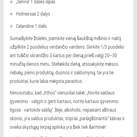
„Senna“ 1 dalies lapas
Holmersas 2 dalys
Celandine 1 dalis
Sumaišykite žoleles, paimkite vieną šaukštą mišinio ir naktį
užpilkite 2 puodelius verdančio vandens. Gerkite 1/3 puodelio
ant tuščio skrandžio 3 kartus per dieną prieš valgį 20–30
minučių dienos metu. Stebėkite dietą, atsisakykite mėsos,
riebalų, pieno produktų, duonos ir saldumynų, tai yra tie
produktai, kurie labai mėgsta parazitus.
Nenuostabu, kad „Athos“ vienuoliai sakė: „Norite saldaus
gyvenimo - valgyti ir gerti kartaus, norite kartaus gyvenimo
ligose - vartokite saldų“. Beje, alkoholis, nepaisant aštraus
skonio, yra saldus produktas, stipriai „parūgštinantis“ kūnas ir
sveika skystųjų terpių aplinka yra šiek tiek šarminė!