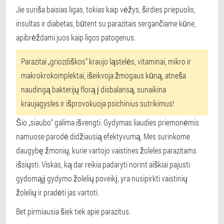
Jie suriša baisias ligas, tokias kaip vėžys, širdies priepuolis,
insultas ir diabetas, būtent su parazitais sergančiame kūne,
apibrėždami juos kaip ligos patogenus.
Parazitai „griozdiškos“ kraujo ląstelės, vitaminai, mikro ir
makrokrokomplektai, išeikvoja žmogaus kūną, atneša
naudingą bakterijų florą į disbalansą, sunaikina
kraujagysles ir išprovokuoja psichinius sutrikimus!
Šio „siaubo“ galima išvengti. Gydymas liaudies priemonėmis
namuose parodė didžiausią efektyvumą. Mes surinkome
daugybę žmonių, kurie vartojo vaistines žoleles parazitams
išsiųsti. Viskas, ką dar reikia padaryti norint aiškiai pajusti
gydomąjį gydymo žolelių poveikį, yra nusipirkti vaistinių
žolelių ir pradėti jas vartoti.
Bet pirmiausia šiek tiek apie parazitus.