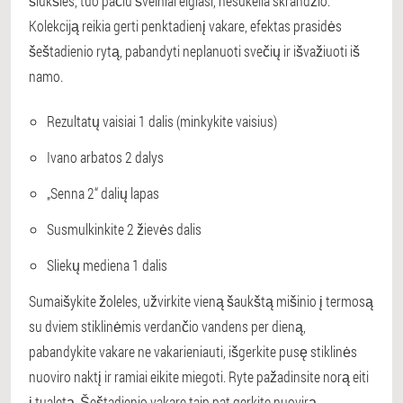
šiukšles, tuo pačiu švelniai elgiasi, nesukelia skrandžio.
Kolekciją reikia gerti penktadienį vakare, efektas prasidės
šeštadienio rytą, pabandyti neplanuoti svečių ir išvažiuoti iš
namo.
Rezultatų vaisiai 1 dalis (minkykite vaisius)
Ivano arbatos 2 dalys
„Senna 2“ dalių lapas
Susmulkinkite 2 žievės dalis
Sliekų mediena 1 dalis
Sumaišykite žoleles, užvirkite vieną šaukštą mišinio į termosą
su dviem stiklinėmis verdančio vandens per dieną,
pabandykite vakare ne vakarieniauti, išgerkite pusę stiklinės
nuoviro naktį ir ramiai eikite miegoti. Ryte pažadinsite norą eiti
į tualetą. Šeštadienio vakare taip pat gerkite nuovirą.