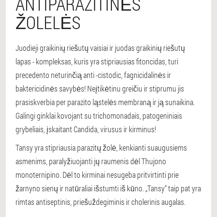
ANTIPARAZITINĖS
ŽOLELĖS
Juodieji graikinių riešutų vaisiai ir juodas graikinių riešutų
lapas - kompleksas, kuris yra stipriausias fitoncidas, turi
precedento neturinčią anti -cistodic, fagnicidalinės ir
baktericidinės savybės! Neįtikėtinu greičiu ir stiprumu jis
prasiskverbia per parazito ląstelės membraną ir ją sunaikina.
Galingi ginklai kovojant su trichomonadais, patogeniniais
grybeliais, įskaitant Candida, virusus ir kirminus!
Tansy yra stipriausia parazitų žolė, kenkianti suaugusiems
asmenims, paralyžiuojanti jų raumenis dėl Thujono
monoternipino. Dėl to kirminai nesugeba pritvirtinti prie
žarnyno sienų ir natūraliai išstumti iš kūno. „Tansy“ taip pat yra
rimtas antiseptinis, priešuždegiminis ir cholerinis augalas.