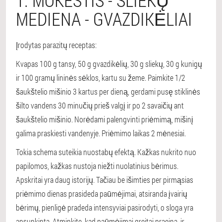
MEDIENA - GVAZDIKĖLIAI
Įrodytas parazitų receptas:
Kvapas 100 g tansy, 50 g gvazdikėlių, 30 g sliekų, 30 g kunigų
ir 100 gramų lininės sėklos, kartu su žeme. Paimkite 1/2
šaukštelio mišinio 3 kartus per dieną, gerdami pusę stiklinės
šilto vandens 30 minučių prieš valgį ir po 2 savaičių ant
šaukštelio mišinio. Norėdami palengvinti priėmimą, mišinį
galima praskiesti vandenyje. Priėmimo laikas 2 mėnesiai.
Tokia schema suteikia nuostabų efektą. Kažkas nukrito nuo
papilomos, kažkas nustoja niežti nuolatinius bėrimus.
Apskritai yra daug istorijų. Tačiau be išimties per pirmąsias
priėmimo dienas prasideda paūmėjimai, atsiranda įvairių
bėrimų, pienligė pradeda intensyviai pasirodyti, o sloga yra
apsunkinta. Atminkite, kad paūmėjimai greitai praeina, ir