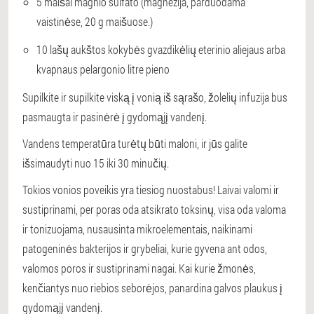
5 maišai magnio sulfato (magnezija, parduodama
vaistinėse, 20 g maišuose.)
10 lašų aukštos kokybės gvazdikėlių eterinio aliejaus arba
kvapnaus pelargonio litre pieno
Supilkite ir supilkite viską į vonią iš sąrašo, žolelių infuzija bus
pasmaugta ir pasinėrė į gydomąjį vandenį.
Vandens temperatūra turėtų būti maloni, ir jūs galite
išsimaudyti nuo 15 iki 30 minučių.
Tokios vonios poveikis yra tiesiog nuostabus! Laivai valomi ir
sustiprinami, per poras oda atsikrato toksinų, visa oda valoma
ir tonizuojama, nusausinta mikroelementais, naikinami
patogeninės bakterijos ir grybeliai, kurie gyvena ant odos,
valomos poros ir sustiprinami nagai. Kai kurie žmonės,
kenčiantys nuo riebios seborėjos, panardina galvos plaukus į
gydomąjį vandenį.