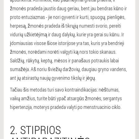
žmonės pradeda jaustis daug geriau, bent jau bendras kūno ir
proto entuziazmas - jie nori gyventi ir kurti, spuogų, pienligės,
herpesą, žmonės pradeda iš tikrųjų numesti svorio, pereiti
vidurių užkietėjimą ir daug dalykų, kurie yra gerai su kūnu. Ir
įdomiausias visose šiose istorijose yra tas, kuris yra bendrieji
žmonės, norėdami norėti valgyti ką nors tokio skanaus.
Saldžių, rūkytų, keptų, mėsos ir panašaus potraukis labai
sumažėja. Aš noriu šviežių daržovių, daugiau gryno vandens,
ant jų atsirastų naujų gyvenimo tikslų ir jėgų.
Tačiau šis metodas turi savo kontraindikacijas: nėštumas,
vaikų amžius, turite būti ypač atsargūs žmonės, sergantys
hipertenzija, moterys pradeda valyti po menstruacinio ciklo.
2. STIPRIOS