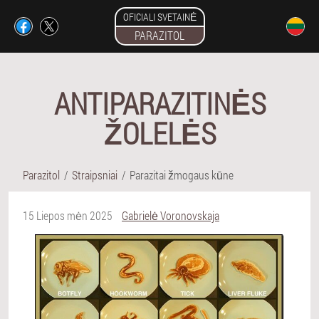
OFICIALI SVETAINĖ
PARAZITOL
ANTIPARAZITINĖS
ŽOLELĖS
Parazitol
Straipsniai
Parazitai žmogaus kūne
15 Liepos mėn 2025
Gabrielė Voronovskaja