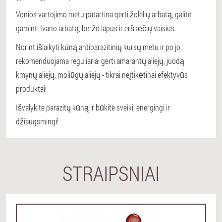
Vonios vartojimo metu patartina gerti žolelių arbatą, galite
gaminti Ivano arbatą, beržo lapus ir erškėčių vaisius.
Norint išlaikyti kūną antiparazitinių kursų metu ir po jo,
rekomenduojama reguliariai gerti amarantų aliejų, juodą
kmynų aliejų, moliūgų aliejų - tikrai neįtikėtinai efektyvūs
produktai!
Išvalykite parazitų kūną ir būkite sveiki, energingi ir
džiaugsmingi!
STRAIPSNIAI