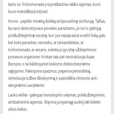
kartu su Trichomonada yra priežastinis vėžio agentas, kuris
buvo moksliškai įrodytas!
Krovis - papildo minėtų žolelių antiporazitinę simfoniją. Tačiau
be savo destruktyvaus poveikio parazitams, jis turi ir galingą
priešuždegiminę savybę, kuri yra nepaprastai svarbi! Galų gale,
bet koks parazitas, nesvarbu, ar tai kandidatas, ar
trichomonada, ar ascaris, sukelia jo gyvybę uždegiminius
procesus organizme. Krokas taip pat neutralizuoja dujas
žarnyne, o tai būdinga bet kokioms disbiochesinėms
sąlygoms. Palengvina spazmus, pagerina peristaltiką,
stimuliuoja tulžies išsiskyrimą ir pasireiškia rimtomis anti -
alerginėmis savybėmis.
Lauko arkliai - galingas hemologinis valymas, priešuždegiminis,
antibakterinis agentas. Stiprina jungiamąjį audinį dėl didelio
silicio kiekio.