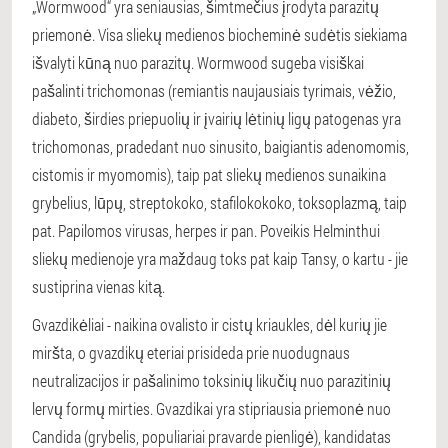
„Wormwood“ yra seniausias, šimtmečius įrodyta parazitų
priemonė. Visa sliekų medienos biocheminė sudėtis siekiama
išvalyti kūną nuo parazitų. Wormwood sugeba visiškai
pašalinti trichomonas (remiantis naujausiais tyrimais, vėžio,
diabeto, širdies priepuolių ir įvairių lėtinių ligų patogenas yra
trichomonas, pradedant nuo sinusito, baigiantis adenomomis,
cistomis ir myomomis), taip pat sliekų medienos sunaikina
grybelius, lūpų, streptokoko, stafilokokoko, toksoplazmą, taip
pat. Papilomos virusas, herpes ir pan. Poveikis Helminthui
sliekų medienoje yra maždaug toks pat kaip Tansy, o kartu - jie
sustiprina vienas kitą.
Gvazdikėliai - naikina ovalisto ir cistų kriaukles, dėl kurių jie
miršta, o gvazdikų eteriai prisideda prie nuodugnaus
neutralizacijos ir pašalinimo toksinių likučių nuo parazitinių
lervų formų mirties. Gvazdikai yra stipriausia priemonė nuo
Candida (grybelis, populiariai pravarde pienligė), kandidatas