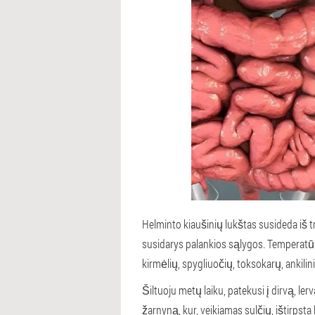
Helminto kiaušinių lukštas susideda iš tri
susidarys palankios sąlygos. Temperatūra 
kirmėlių, spygliuočių, toksokarų, ankili
Šiltuoju metų laiku, patekusi į dirvą, ler
žarnyną, kur, veikiamas sulčių, ištirpsta 