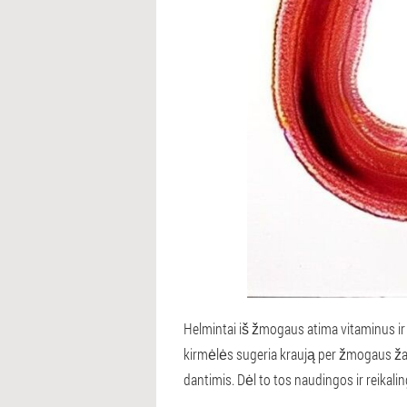
Helmintai iš žmogaus atima vitaminus ir m
kirmėlės sugeria kraują per žmogaus žar
dantimis. Dėl to tos naudingos ir reikali