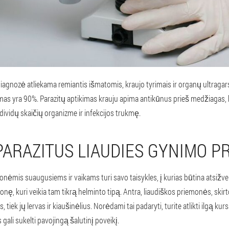
iagnozė atliekama remiantis išmatomis, kraujo tyrimais ir organų ultragar
umas yra 90%. Parazitų aptikimas krauju apima antikūnus prieš medžiagas, 
dividų skaičių organizme ir infekcijos trukmę.
 PARAZITUS LIAUDIES GYNIMO 
ėmis suaugusiems ir vaikams turi savo taisykles, į kurias būtina atsižvelgt
onę, kuri veikia tam tikrą helminto tipą. Antra, liaudiškos priemonės, skir
 tiek jų lervas ir kiaušinėlius. Norėdami tai padaryti, turite atlikti ilgą kurs
li sukelti pavojingą šalutinį poveikį.