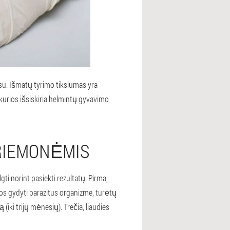
su. Išmatų tyrimo tikslumas yra
kurios išsiskiria helmintų gyvavimo
PRIEMONĖMIS
i norint pasiekti rezultatų. Pirma,
tos gydyti parazitus organizme, turėtų
ą (iki trijų mėnesių). Trečia, liaudies