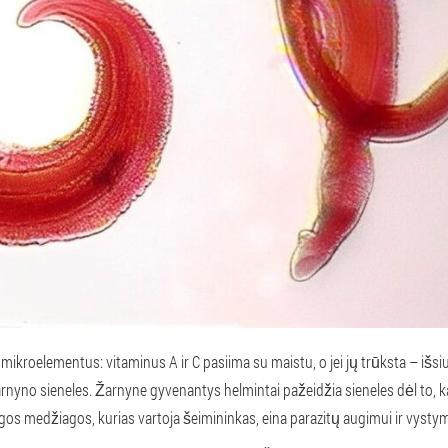
ikroelementus: vitaminus A ir C pasiima su maistu, o jei jų trūksta – išsiu
nyno sieneles. Žarnyne gyvenantys helmintai pažeidžia sieneles dėl to, k
ngos medžiagos, kurias vartoja šeimininkas, eina parazitų augimui ir vystym