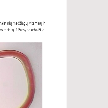
aistinių medžiagų, vitaminų ir
o maistą iš žarnyno arba iš jo