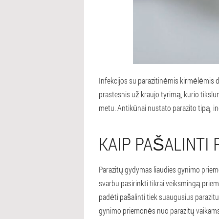
Infekcijos su parazitinėmis kirmėlėmis d
prastesnis už kraujo tyrimą, kurio tiksl
metu. Antikūnai nustato parazito tipą, in
KAIP PAŠALINTI
Parazitų gydymas liaudies gynimo priemon
svarbu pasirinkti tikrai veiksmingą priem
padėti pašalinti tiek suaugusius parazitus,
gynimo priemonės nuo parazitų vaikams ga