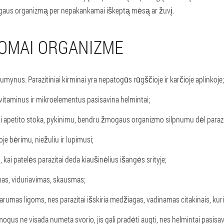
žmogaus organizmą per nepakankamai iškeptą mėsą ar žuvį.
TOMAI ORGANIZME
umynus. Parazitiniai kirminai yra nepatogūs rūgščioje ir karčioje aplinkoje;
vitaminus ir mikroelementus pasisavina helmintai;
nti apetito stoka, pykinimu, bendru žmogaus organizmo silpnumu dėl paraz
oje bėrimu, niežuliu ir lupimusi;
, kai patelės parazitai deda kiaušinėlius išangės srityje;
mas, viduriavimas, skausmas;
arumas ligoms, nes parazitai išskiria medžiagas, vadinamas citakinais, ku
ogus ne visada numeta svorio, jis gali pradėti augti, nes helmintai pasisa