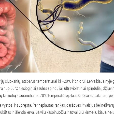
jų sluoksnių, atsparus temperatūrai iki –20°C ir chlorui. Lerva kiaušinyje gali
nuo 60°C, tiesioginiai saulės spinduliai, ultravioletiniai spinduliai, džiūv
nių kirmėlių kiaušinėliams. 70°C temperatūroje kiaušinėliai sunaikinami pe
va vystosi ir subręsta. Per neplautas rankas, daržoves ir vaisius bei nešvar
lukštas ir išlenda lerva. Galvijų kaspinuočių ir apvaliųjų kirmėlių kiaušinėl