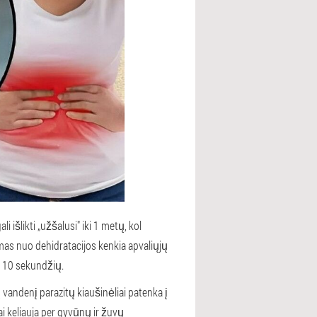
 išlikti „užšalusi" iki 1 metų, kol
imas nuo dehidratacijos kenkia apvaliųjų
r 10 sekundžių.
ų vandenį parazitų kiaušinėliai patenka į
iai keliauja per gyvūnų ir žuvų