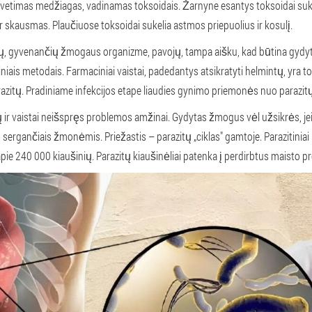
vetimas medžiagas, vadinamas toksoidais. Žarnyne esantys toksoidai suke
ir skausmas. Plaučiuose toksoidai sukelia astmos priepuolius ir kosulį.
tų, gyvenančių žmogaus organizme, pavojų, tampa aišku, kad būtina gydy
niais metodais. Farmaciniai vaistai, padedantys atsikratyti helmintų, yra tok
arazitų. Pradiniame infekcijos etape liaudies gynimo priemonės nuo paraz
ir vaistai neišspręs problemos amžinai. Gydytas žmogus vėl užsikrės, jei
u sergančiais žmonėmis. Priežastis – parazitų „ciklas" gamtoje. Parazitini
e 240 000 kiaušinių. Parazitų kiaušinėliai patenka į perdirbtus maisto pr