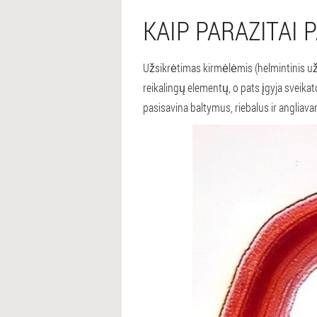
KAIP PARAZITAI
Užsikrėtimas kirmėlėmis (helmintinis už
reikalingų elementų, o pats įgyja sveik
pasisavina baltymus, riebalus ir angliava