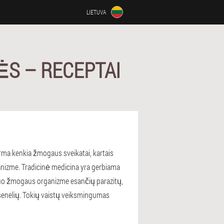
LIETUVA
ĖS – RECEPTAI
rma kenkia žmogaus sveikatai, kartais
anizme. Tradicinė medicina yra gerbiama
nuo žmogaus organizme esančių parazitų,
rosenelių. Tokių vaistų veiksmingumas