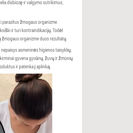
lia disbiozę ir valgymo sutrikimus,
ti parazitus žmogaus organizme.
siški ir turi kontraindikacijų. Todėl
itų žmogaus organizme duos rezultatų.
 nepaisys asmeninės higienos taisyklių,
ai kirminai gyvena gyvūnų, žuvų ir žmonių
oduktus ir patenka į aplinką.