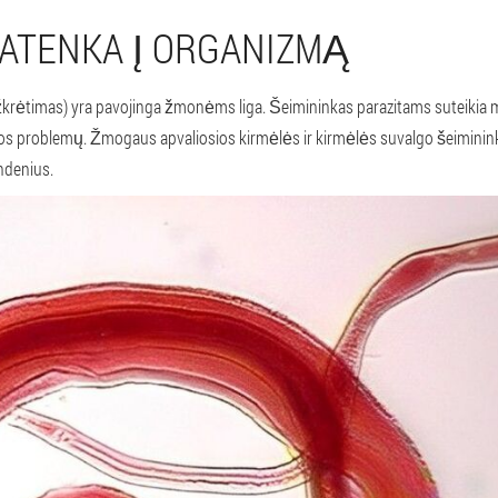
 PATENKA Į ORGANIZMĄ
krėtimas) yra pavojinga žmonėms liga. Šeimininkas parazitams suteikia m
atos problemų. Žmogaus apvaliosios kirmėlės ir kirmėlės suvalgo šeiminink
ndenius.