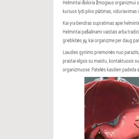
Helmintai išskiria žmogaus organizmui s
kuriuos lydi pilvo pūtimas, viduriavimas 
Kai yra bendras supratimas apie helmin
Helmintai pašalinami vaistais arba tradici
griebkitės jų, kai organizme per daug p
Liaudies gynimo priemonės nuo parazitų 
prastai elgsis su maistu, kontaktuosis s
organizmuose. Patelės kasdien padeda api