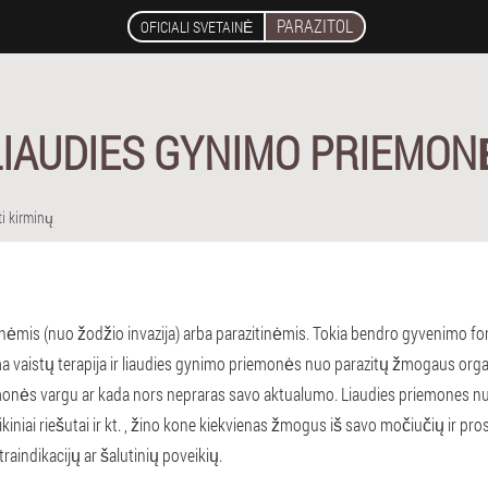
PARAZITOL
OFICIALI SVETAINĖ
IAUDIES GYNIMO PRIEMON
ti kirminų
inėmis (nuo žodžio invazija) arba parazitinėmis. Tokia bendro gyvenimo fo
ma vaistų terapija ir liaudies gynimo priemonės nuo parazitų žmogaus org
emonės vargu ar kada nors nepraras savo aktualumo. Liaudies priemones 
ikiniai riešutai ir kt. , žino kone kiekvienas žmogus iš savo močiučių ir p
traindikacijų ar šalutinių poveikių.