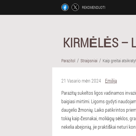
REKOMENDUOTI
KIRMĖLĖS – L
Parazitol
Straipsniai
Kaip greitai atsikraty
21 Vasario mėn 2024
Emilija
Parazitų sukeltos ligos vadinamos invaz
baigiasi mirtimi. Ligoms gydyti naudoja
daugelio žmonių. Laiko patikrintos pri
tokių kaip česnakai, moliūgų sėklos, gra
nekelia abejonių, jie praktiškai neturi kon