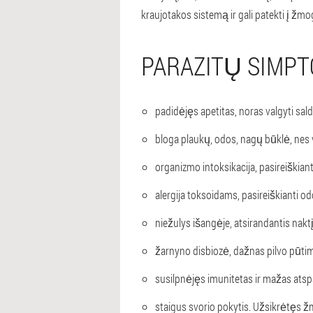
kraujotakos sistemą ir gali patekti į 
PARAZITŲ SIMP
padidėjęs apetitas, noras valgyti sald
bloga plaukų, odos, nagų būklė, nes 
organizmo intoksikacija, pasireiškia
alergija toksoidams, pasireiškianti od
niežulys išangėje, atsirandantis naktį
žarnyno disbiozė, dažnas pilvo pūti
susilpnėjęs imunitetas ir mažas atsp
staigus svorio pokytis. Užsikrėtęs žm