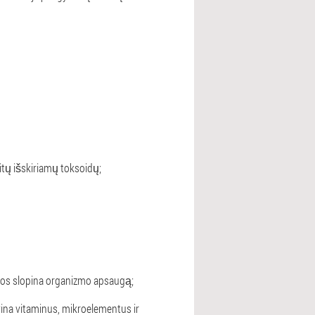
itų išskiriamų toksoidų;
rios slopina organizmo apsaugą;
vina vitaminus, mikroelementus ir