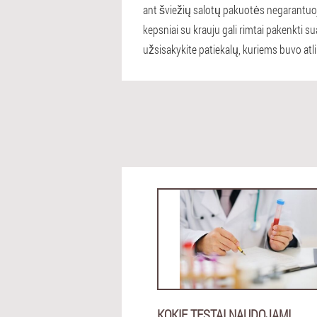
ant šviežių salotų pakuotės negarantuoj
kepsniai su krauju gali rimtai pakenkti 
užsisakykite patiekalų, kuriems buvo atl
KOKIE TESTAI NAUDOJAMI