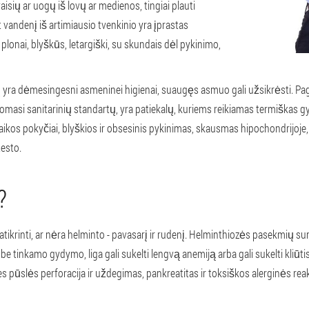
isių ar uogų iš lovų ar medienos, tingiai plauti
t vandenį iš artimiausio tvenkinio yra įprastas
 plonai, blyškūs, letargiški, su skundais dėl pykinimo,
ra dėmesingesni asmeninei higienai, suaugęs asmuo gali užsikrėsti. Pagrin
aikomasi sanitarinių standartų, yra patiekalų, kuriems reikiamas termiškas
kos pokyčiai, blyškios ir obsesinis pykinimas, skausmas hipochondrijoje, 
esto.
?
krinti, ar nėra helminto - pavasarį ir rudenį. Helminthiozės pasekmių s
, be tinkamo gydymo, liga gali sukelti lengvą anemiją arba gali sukelti kliūt
es pūslės perforacija ir uždegimas, pankreatitas ir toksiškos alerginės reak