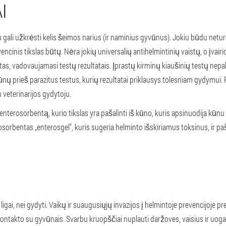
I
etu gali užkrėsti kelis šeimos narius (ir naminius gyvūnus). Jokiu būdu net
vencinis tikslas būtų. Nėra jokių universalių antihelmintinių vaistų, o įvair
stas, vadovaujamasi testų rezultatais. Įprastų kirminų kiaušinių testų nepaka
ūnų prieš parazitus testus, kurių rezultatai priklausys tolesniam gydymui.
u veterinarijos gydytoju.
enterosorbentą, kurio tikslas yra pašalinti iš kūno, kuris apsinuodija kūn
sorbentas „enterosgel", kuris sugeria helminto išskiriamus toksinus, ir paš
 ligai, nei gydyti. Vaikų ir suaugusiųjų invazijos į helmintoje prevencijoje 
 kontakto su gyvūnais. Svarbu kruopščiai nuplauti daržoves, vaisius ir uoga