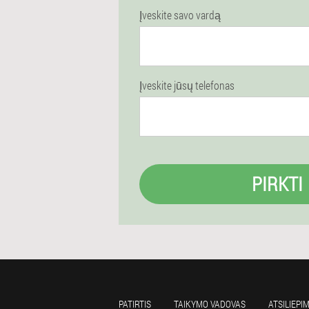
Įveskite savo vardą
Įveskite jūsų telefonas
PIRKTI
PATIRTIS
TAIKYMO VADOVAS
ATSILIEPI