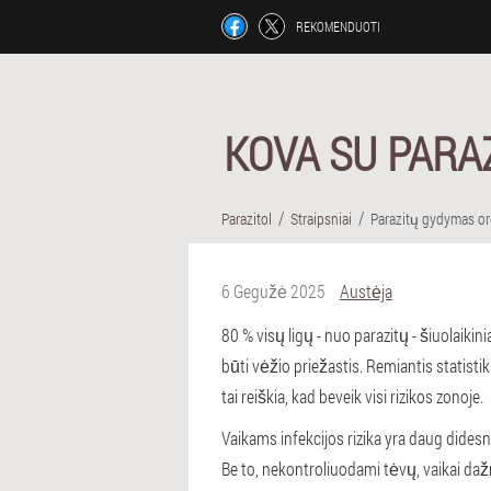
REKOMENDUOTI
KOVA SU PARA
Parazitol
Straipsniai
Parazitų gydymas o
6 Gegužė 2025
Austėja
80 % visų ligų - nuo parazitų - šiuolaikini
būti vėžio priežastis. Remiantis statist
tai reiškia, kad beveik visi rizikos zonoje.
Vaikams infekcijos rizika yra daug dides
Be to, nekontroliuodami tėvų, vaikai dažn