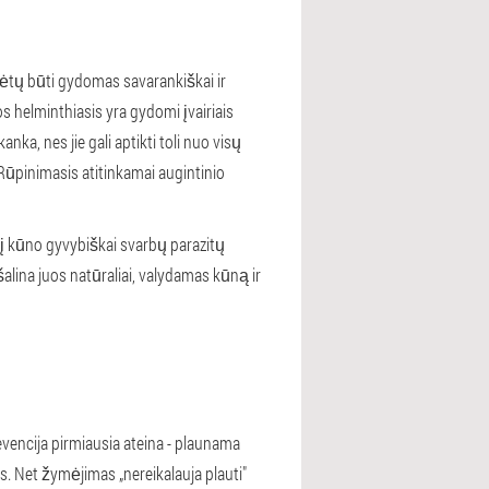
urėtų būti gydomas savarankiškai ir
ios helminthiasis yra gydomi įvairiais
nka, nes jie gali aptikti toli nuo visų
 Rūpinimasis atitinkamai augintinio
u į kūno gyvybiškai svarbų parazitų
alina juos natūraliai, valydamas kūną ir
prevencija pirmiausia ateina - plaunama
s. Net žymėjimas „nereikalauja plauti"