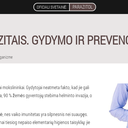
PARAZITOL
OFICIALI SVETAINĖ
ZITAIS. GYDYMO IR PREVEN
rganizme
ai mokslininkai. Gydytojai neatmeta fakto, kad jie gali
ika, 90 % žemės gyventojų stebima helminto invazija, o
nė, nes vaiko imunitetas yra silpnesnis nei suaugęs.
ai tiesiog nepaiso elementarių higienos taisyklių: jie