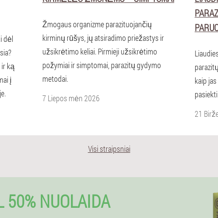
PARAZ
Žmogaus organizme parazituojančių
PARUO
kirminų rūšys, jų atsiradimo priežastys ir
i dėl
užsikrėtimo keliai. Pirmieji užsikrėtimo
sia?
Liaudie
požymiai ir simptomai, parazitų gydymo
ir ką
parazit
metodai.
mai į
kaip jas
je.
pasiekti
7 Liepos mėn 2026
21 Birž
Visi straipsniai
L 50% NUOLAIDA