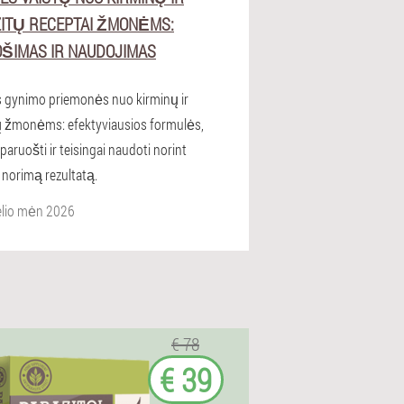
ITŲ RECEPTAI ŽMONĖMS:
ŠIMAS IR NAUDOJIMAS
s gynimo priemonės nuo kirminų ir
ų žmonėms: efektyviausios formulės,
 paruošti ir teisingai naudoti norint
 norimą rezultatą.
elio mėn 2026
€ 78
€ 39