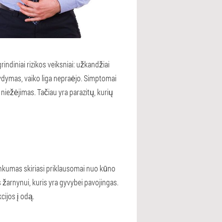
diniai rizikos veiksniai: užkandžiai
 gydymas, vaiko liga nepraėjo. Simptomai
niežėjimas. Tačiau yra parazitų, kurių
unkumas skiriasi priklausomai nuo kūno
is žarnynui, kuris yra gyvybei pavojingas.
cijos į odą.