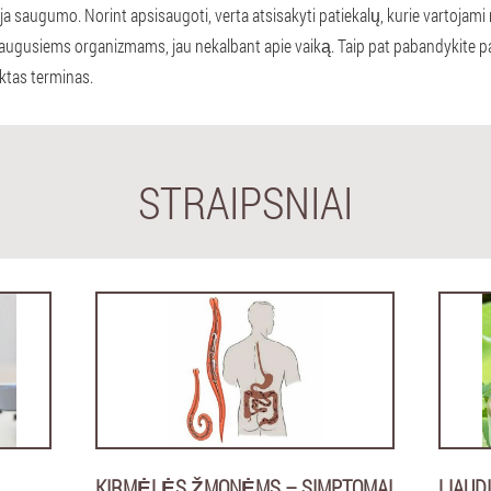
a saugumo. Norint apsisaugoti, verta atsisakyti patiekalų, kurie vartojam
suaugusiems organizmams, jau nekalbant apie vaiką. Taip pat pabandykite pa
iktas terminas.
STRAIPSNIAI
KIRMĖLĖS ŽMONĖMS – SIMPTOMAI
LIAUD