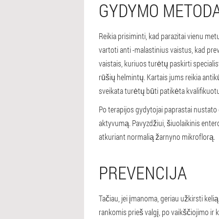
GYDYMO METODA
Reikia prisiminti, kad parazitai vienu m
vartoti anti -malastinius vaistus, kad pre
vaistais, kuriuos turėtų paskirti speciali
rūšių helmintų. Kartais jums reikia antik
sveikata turėtų būti patikėta kvalifikuot
Po terapijos gydytojai paprastai nustato 
aktyvumą. Pavyzdžiui, šiuolaikinis entero
atkuriant normalią žarnyno mikroflorą.
PREVENCIJA
Tačiau, jei įmanoma, geriau užkirsti kelią
rankomis prieš valgį, po vaikščiojimo ir