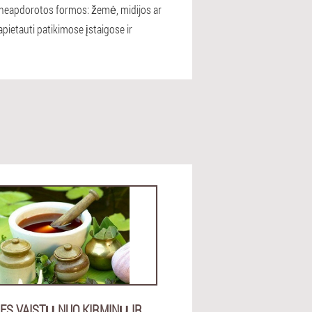
i neapdorotos formos: žemė, midijos ar
pietauti patikimose įstaigose ir
IES VAISTŲ NUO KIRMINŲ IR