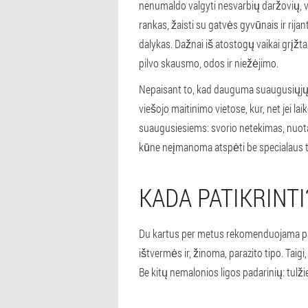
nenumaldo valgyti nesvarbių daržovių, va
rankas, žaisti su gatvės gyvūnais ir rijan
dalykas. Dažnai iš atostogų vaikai grįžta
pilvo skausmo, odos ir niežėjimo.
Nepaisant to, kad dauguma suaugusiųjų y
viešojo maitinimo vietose, kur, net jei l
suaugusiesiems: svorio netekimas, nuotai
kūne neįmanoma atspėti be specialaus t
KADA PATIKRINTI
Du kartus per metus rekomenduojama pati
ištvermės ir, žinoma, parazito tipo. Taigi
Be kitų nemalonios ligos padarinių: tulži