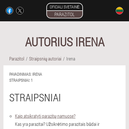
OFICIALI SVETAINĖ
PARAZITOL
AUTORIUS IRENA
Parazitol
Straipsnių autoriai
Irena
PAVADINIMAS:
IRENA
STRAIPSNIAI:
1
STRAIPSNIAI
Kaip atsikratyti parazitų namuose?
Kas yra parazitai? Užsikrėtimo parazitais būdai ir