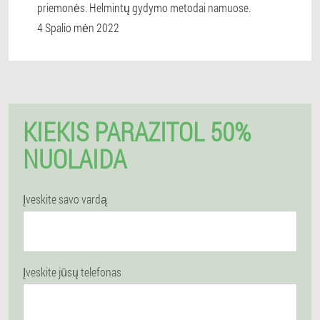
priemonės. Helmintų gydymo metodai namuose.
4 Spalio mėn 2022
KIEKIS PARAZITOL 50%
NUOLAIDA
Įveskite savo vardą
Įveskite jūsų telefonas