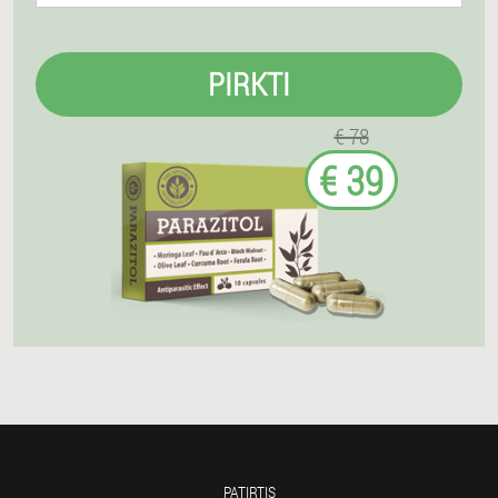
PIRKTI
€ 78
€ 39
PATIRTIS