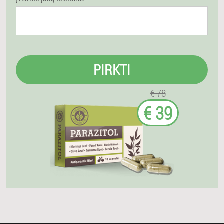
PIRKTI
€ 78
€ 39