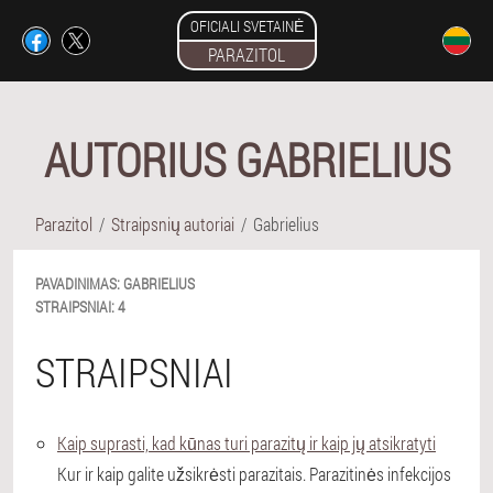
OFICIALI SVETAINĖ
PARAZITOL
AUTORIUS GABRIELIUS
Parazitol
Straipsnių autoriai
Gabrielius
PAVADINIMAS:
GABRIELIUS
STRAIPSNIAI:
4
STRAIPSNIAI
Kaip suprasti, kad kūnas turi parazitų ir kaip jų atsikratyti
Kur ir kaip galite užsikrėsti parazitais. Parazitinės infekcijos