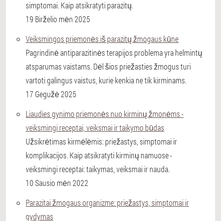
simptomai. Kaip atsikratyti parazitų.
19 Birželio mėn 2025
Veiksmingos priemonės iš parazitų žmogaus kūne
Pagrindinė antiparazitinės terapijos problema yra helmintų
atsparumas vaistams. Dėl šios priežasties žmogus turi
vartoti galingus vaistus, kurie kenkia ne tik kirminams.
17 Gegužė 2025
Liaudies gynimo priemonės nuo kirminų žmonėms -
veiksmingi receptai, veiksmai ir taikymo būdas
Užsikrėtimas kirmėlėmis: priežastys, simptomai ir
komplikacijos. Kaip atsikratyti kirminų namuose -
veiksmingi receptai: taikymas, veiksmai ir nauda.
10 Sausio mėn 2022
Parazitai žmogaus organizme: priežastys, simptomai ir
gydymas