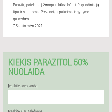
Parazitų patekimo į žmogaus kūną būdai. Pagrindiniai jų
tipai ir simptomai. Prevencijos patarimai ir gydymo
galimybės.
7 Sausio mėn 2021
KIEKIS PARAZITOL 50%
NUOLAIDA
Įveskite savo vardą
Įveskite jūsų telefonas