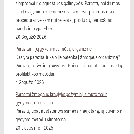
simptomai ir diagnostikos galimybės. Parazitų naikinimas
liaudies gynimo priemonėmis namuose: pasiruošimas
procedūrai, veiksmingi receptai, produktų paruošimo ir
naudojimo ypatybės.
20 Gegužė 2026
Parazitai – jų gyvenimas mūsų organizme
Kas yra parazitai ir kaip jie patenka į žmogaus organizmą?
Parazitų rūšys ir jų savybės. Kaip apsisaugoti nuo parazitų,
profilaktikos metodai.
4 Gegužė 2026
Parazitai žmogaus kraujyje: požymiai, simptomai ir
gydymas, nuotrauka
Parazitų tipai, nustatantys asmens kraujotaką, jų buvimo ir
gydymo metodų simptomai.
23 Liepos mėn 2025