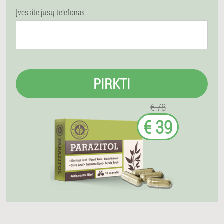
Įveskite jūsų telefonas
PIRKTI
€ 78
€ 39