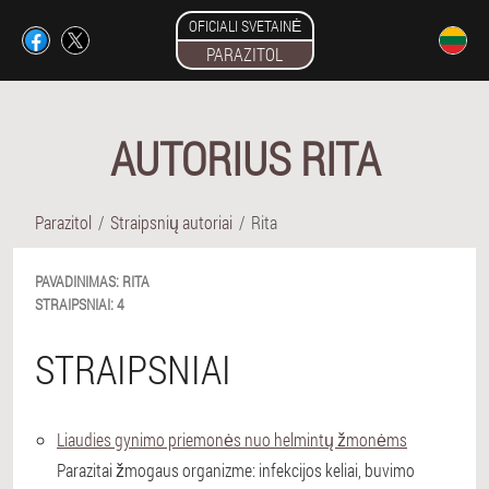
OFICIALI SVETAINĖ
PARAZITOL
AUTORIUS RITA
Parazitol
Straipsnių autoriai
Rita
PAVADINIMAS:
RITA
STRAIPSNIAI:
4
STRAIPSNIAI
Liaudies gynimo priemonės nuo helmintų žmonėms
Parazitai žmogaus organizme: infekcijos keliai, buvimo