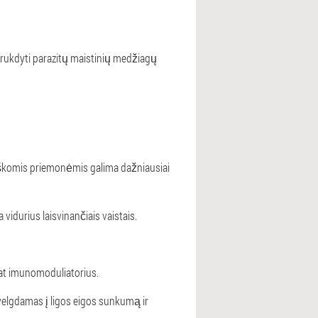
trukdyti parazitų maistinių medžiagų
udiškomis priemonėmis galima dažniausiai
idurius laisvinančiais vaistais.
 pat imunomoduliatorius.
velgdamas į ligos eigos sunkumą ir