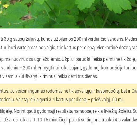
mti 30 g sausų žaliavų, kurios užpilamos 200 ml verdančio vandens. Medici
 turi būti vartojamas po valgio, tris kartus per dieną. Vienkartinė dozė yra
a nuovirus su ugniažolėmis. Užpilui paruošti reikia paimti ne tik žolę, b
u vandeniu – 200 ml. Primygtinai reikalaujant, gydomoji kompozicija turi būt
isam laikui išvaryti kirminus, reikia gerti tris dienas.
ntus. Jo veiksmingumas rodomas ne tik apvaliųjų ir kaspinuočių, bet ir Gia
eniu. Vaistą reikia gerti 3-4 kartus per dieną – prieš valgį, 60 ml.
lgėlę. Norint gauti gydomąjį rezultatą namuose, reikia šviežių žolelių. S
Užvirus reikia virti 10-15 minučių ir palikti sultinį prisitraukti 4-5 valanda