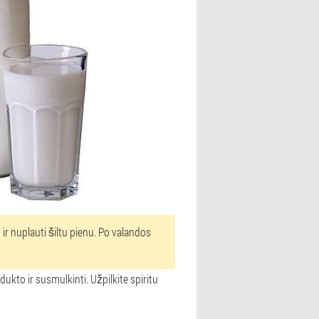
ir nuplauti šiltu pienu. Po valandos
ukto ir susmulkinti. Užpilkite spiritu