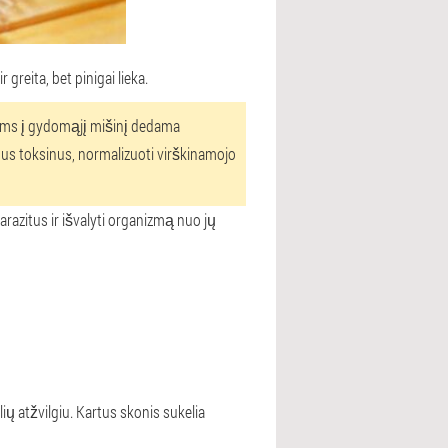
reita, bet pinigai lieka.
ėms į gydomąjį mišinį dedama
iamus toksinus, normalizuoti virškinamojo
azitus ir išvalyti organizmą nuo jų
lių atžvilgiu. Kartus skonis sukelia