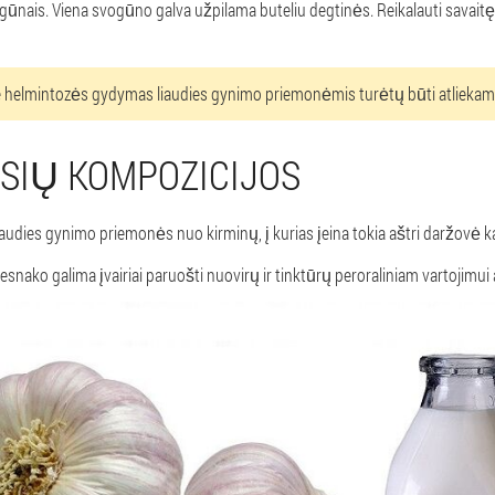
gūnais. Viena svogūno galva užpilama buteliu degtinės. Reikalauti savaitę i
 helmintozės gydymas liaudies gynimo priemonėmis turėtų būti atliekama
ISIŲ KOMPOZICIJOS
liaudies gynimo priemonės nuo kirminų, į kurias įeina tokia aštri daržovė 
esnako galima įvairiai paruošti nuovirų ir tinktūrų peroraliniam vartojimui