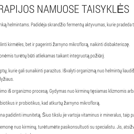
RAPIJOS NAMUOSE TAISYKLĖS
linką helmintams. Padidėja skrandžio fermentų aktyvumas, kurie pradeda 
nti kirmėles, bet ir pagerinti žarnyno mikroflorą, naikinti disbakteriozę.
nėmis turėtų būti atliekamas taikant integruotą požiūrį.
eptų, kurie gali sunaikinti parazitus. Išvalyti organizmą nuo helmintų lia
lyžiaus.
ėjimo iš organizmo procesą. Gydymas nuo kirminų tęsiamas klizmomis arba v
ebiotikus ir probiotikus, kad atkurtų žarnyno mikroflorą.
ina padidinti imunitetą. Šiuo tikslu jie vartoja vitaminus ir mineralus, taip
iemonę nuo kirminų, turėtumėte pasikonsultuoti su specialistu. Jis, atsiž