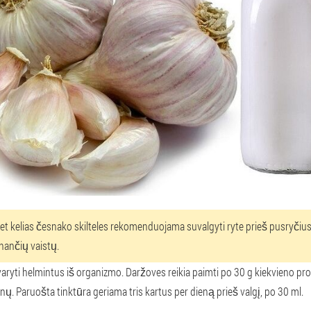
et kelias česnako skilteles rekomenduojama suvalgyti ryte prieš pusryčius 
nančių vaistų.
švaryti helmintus iš organizmo. Daržoves reikia paimti po 30 g kiekvieno prod
enų. Paruošta tinktūra geriama tris kartus per dieną prieš valgį, po 30 ml.