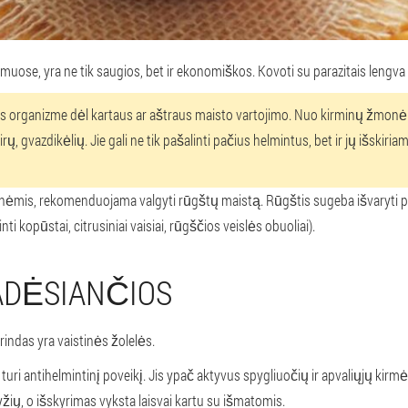
, yra ne tik saugios, bet ir ekonomiškos. Kovoti su parazitais lengva ir g
s organizme dėl kartaus ar aštraus maisto vartojimo. Nuo kirminų žmon
ų, gvazdikėlių. Jie gali ne tik pašalinti pačius helmintus, bet ir jų išskir
ėmis, rekomenduojama valgyti rūgštų maistą. Rūgštis sugeba išvaryti par
opūstai, citrusiniai vaisiai, rūgščios veislės obuoliai).
ADĖSIANČIOS
rindas yra vaistinės žolelės.
turi antihelmintinį poveikį. Jis ypač aktyvus spygliuočių ir apvaliųjų kirmė
žių, o išskyrimas vyksta laisvai kartu su išmatomis.