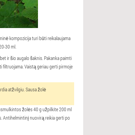
ninė kompozicija turi būti reikalaujama
 20-30 ml.
et ir šio augalo šaknis. Pakanka paimti
i filtruojama. Vaistą geriau gerti pirmoje
rdia atžvilgiu. Sausa žolė
usmulkintos žolės 40 g užpilkite 200 ml
s. Antihelmintinį nuovirą reikia gerti po