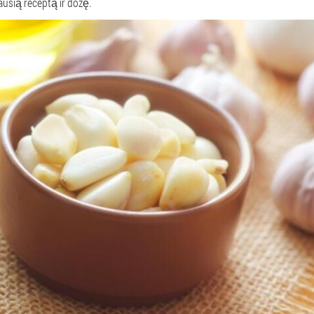
iausią receptą ir dozę.