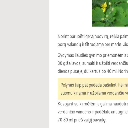
Norint paruošti gerą nuovirą, reikia pai
porą valandų ir filtruojama per marlę. Jis
Gydymas liaudies gynimo priemonėmis apim
30 g žaliavos, sumalti ir užpilti verdanči
dienos pusėje, du kartus po 40 ml. Norint v
Pelynas taip pat padeda pašalinti helmi
susmulkinama ir užpilama verdančiu vand
Kovojant su kirmėlėmis galima naudoti di
verdančio vandens ir padėkite ant ugnies. 
70-80 ml prieš valgį savaitę.