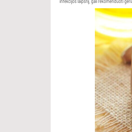
infekcijos laipsnį, gali rekomenduoti ger