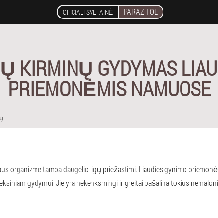
PARAZITOL
OFICIALI SVETAINĖ
Ų KIRMINŲ GYDYMAS LIAU
PRIEMONĖMIS NAMUOSE
nų
aus organizme tampa daugelio ligų priežastimi. Liaudies gynimo priemonė
eksiniam gydymui. Jie yra nekenksmingi ir greitai pašalina tokius nemalo