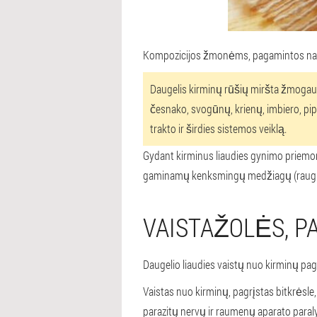
Kompozicijos žmonėms, pagamintos namuose
Daugelis kirminų rūšių miršta žmogau
česnako, svogūnų, krienų, imbiero, pipir
trakto ir širdies sistemos veiklą.
Gydant kirminus liaudies gynimo priemon
gaminamų kenksmingų medžiagų (rauginti k
VAISTAŽOLĖS, P
Daugelio liaudies vaistų nuo kirminų pag
Vaistas nuo kirminų, pagrįstas bitkrėsle, 
parazitų nervų ir raumenų aparato paraly