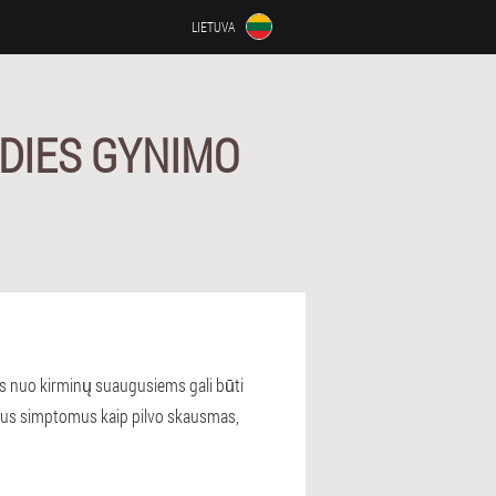
LIETUVA
DIES GYNIMO
s nuo kirminų suaugusiems gali būti
nius simptomus kaip pilvo skausmas,