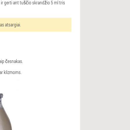
r gerti ant tuščio skrandžio 5 ml tris
s atsargiai.
kaip česnakas.
 ar klizmoms.