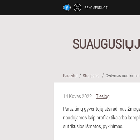
REKOMENDUOTI
SUAUGUSIŲJ
Parazitol
Straipsniai
Gydymas nuo kirmi
14 Kovas 2022
Tiesiog
Parazitinių gyventojų atsiradimas žmog
naudojamos kaip profilaktika arba kompl
sutrikusios išmatos, pykinimas.