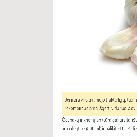
Jei nėra virškinamojo trakto ligų, tuom
rekomenduojama išgerti vidurius laisvi
Česnakų ir krienų tinktūra gali greitai i
arba degtine (500 ml) ir palikite 10-14 di