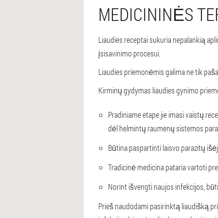
MEDICININĖS TE
Liaudies receptai sukuria nepalankią ap
įsisavinimo procesui.
Liaudies priemonėmis galima ne tik pašali
Kirminų gydymas liaudies gynimo priemo
Pradiniame etape jie imasi vaistų rec
dėl helmintų raumenų sistemos para
Būtina paspartinti laisvo parazitų iš
Tradicinė medicina pataria vartoti pr
Norint išvengti naujos infekcijos, būt
Prieš naudodami pasirinktą liaudišką pr